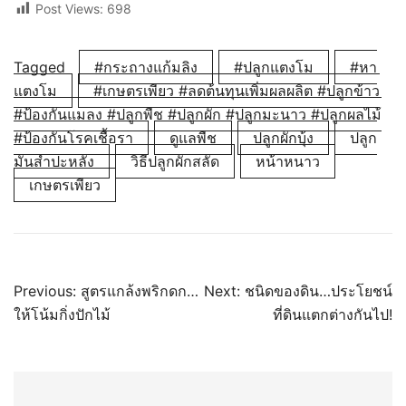
Post Views:
698
Tagged
#กระถางแก้มลิง
#ปลูกแตงโม
#หา
แตงโม
#เกษตรเพียว #ลดต้นทุนเพิ่มผลผลิต #ปลูกข้าว
#ป้องกันแมลง #ปลูกพืช #ปลูกผัก #ปลูกมะนาว #ปลูกผลไม้
#ป้องกันโรคเชื้อรา
ดูแลพืช
ปลูกผักบุ้ง
ปลูก
มันสำปะหลัง
วิธีปลูกผักสลัด
หน้าหนาว
เกษตรเพียว
แนะแนว
Previous:
สูตรแกล้งพริกดก…
Next:
ชนิดของดิน…ประโยชน์
ให้โน้มกิ่งปักไม้
ที่ดินแตกต่างกันไป!
เรื่อง