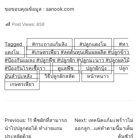
ขอขอบคุณข้อมูล : sanook.com
Post Views:
856
Tagged
#กระถางแก้มลิง
#ปลูกแตงโม
#หา
แตงโม
#เกษตรเพียว #ลดต้นทุนเพิ่มผลผลิต #ปลูกข้าว
#ป้องกันแมลง #ปลูกพืช #ปลูกผัก #ปลูกมะนาว #ปลูกผลไม้
#ป้องกันโรคเชื้อรา
ดูแลพืช
ปลูกผักบุ้ง
ปลูก
มันสำปะหลัง
วิธีปลูกผักสลัด
หน้าหนาว
เกษตรเพียว
แนะแนว
Previous:
11 พืชผักที่สามารถ
Next:
เทคนิคแก้มะพร้าวไม่
นำไปปลูกต่อได้ ทำง่ายแถม
ออกลูก…แค่ทำตามนี้มาเต็ม
ประหยัดด้วย
ต้นชัวร์