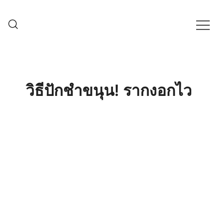
Skip
to
content
ครบเครื่องเรื่องเกษตรออนไลน์ ต้อง…
เกษตรช็อป99
เกษตรช็อป … เราคือตัวจริงเรื่องสินค้า
เกษตรออนไลน์ ที่คัดสรรสินค้าที่ดีที่สุด ที่
พร้อมดูแลพืชอย่างครบวงจร
วิธีปักชำขนุน! รากงอกไว