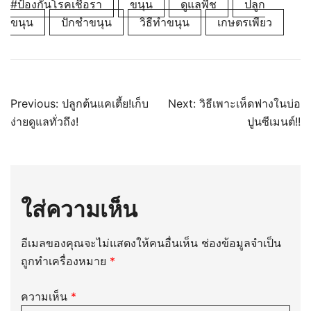
#ป้องกันโรคเชื้อรา
ขนุน
ดูแลพืช
ปลูก
ขนุน
ปักชำขนุน
วิธีทำขนุน
เกษตรเพียว
แนะแนว
Previous:
ปลูกต้นแคเตี้ย!เก็บ
Next:
วิธีเพาะเห็ดฟางในบ่อ
ง่ายดูแลทั่วถึง!
ปูนซีเมนต์!!
เรื่อง
ใส่ความเห็น
อีเมลของคุณจะไม่แสดงให้คนอื่นเห็น
ช่องข้อมูลจำเป็น
ถูกทำเครื่องหมาย
*
ความเห็น
*