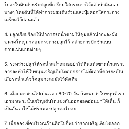
ใบลงในดินสำหรับปลูกที่เตรียมใส่กระถางไว้แล้วนำดินกลบ
บางๆ โดยดินนี้ให้ทำการผสมดินร่วนและปุ๋ยคอกใส่กระถาง
เตรียมไว้ก่อนแล้ว
4. ปลูกเรียบร้อยให้ทำการรดน้ำตามให้ชุ่มแล้วนำกะละมัง
ขนาดใหญ่มาคลุมกระถางปลูกไว้ คล้ายการปักชำแบบ
ควบแน่นแบบง่ายๆ
5. ระหว่างปลูกให้รดน้ำสม่ำเสมออย่าให้ดินแห้งขาดน้ำเพราะ
อาจจะทำให้ใบขนุนเจริญเติบโตออกรากไม่ดีเท่าที่ควรจะเป็น
เมื่อรดน้ำแล้วก็คลุมกะละมังไว้ดังเดิม
6. เมื่อเวลาผ่านไปเป็นเวลา 60-70 วัน ก็จะพบว่าใบขนุนที่เรา
เอามาเพาะนั้นเจริญเติบโตแข่งกันออกยอดอ่อนมาให้เห็น ก็
เป็นอันว่าใช้ได้พร้อมลงปลูกต่อไปค่ะ
7. เมื่อลองเช็คบริเวณก้านติดใบก็พบว่ารากเจริญเติบโตออก