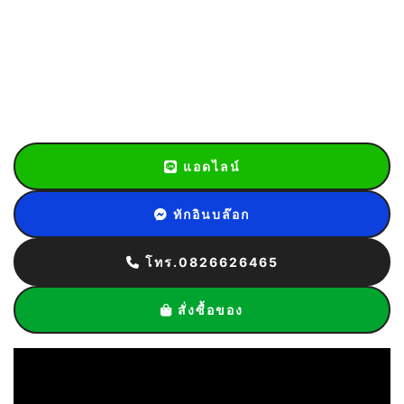
แอดไลน์
ทักอินบล๊อก
โทร.0826626465
สั่งซื้อของ