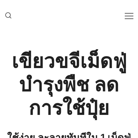
Skip
to
content
ครบเครื่องเรื่องเกษตรออนไลน์ ต้อง…
เกษตรช็อป99
เกษตรช็อป … เราคือตัวจริงเรื่องสินค้า
เกษตรออนไลน์ ที่คัดสรรสินค้าที่ดีที่สุด ที่
พร้อมดูแลพืชอย่างครบวงจร
เขียวขจีเม็ดฟู่
บำรุงพืช ลด
การใช้ปุ๋ย
ใช้ง่าย ละลายทันทีใน 1 เม็ดฟู่