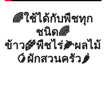
🌈ใช้ได้กับพืชทุก
ชนิด🌈
ข้าว🌾พืชไร่🌽ผลไม้
🥭ผักสวนครัว🌶