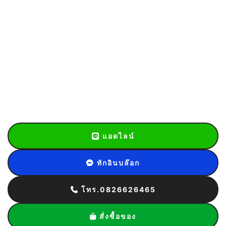
แอดไลน์
ทักอินบล๊อก
โทร.0826626465
สั่งซื้อของ