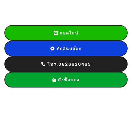
แอดไลน์
ทักอินบล๊อก
โทร.0826626465
สั่งซื้อของ