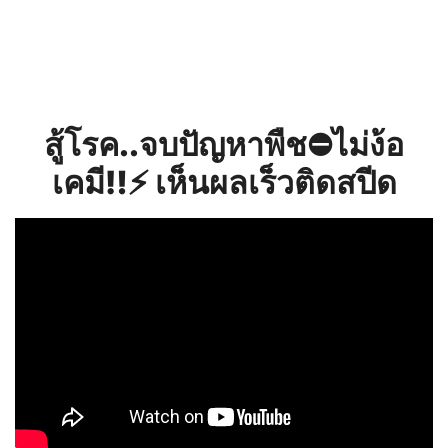
สู้โรค..จบปัญหาพืช⛔️ไม่ง้อ
เคมี‼️⚡️ เห็นผลเร็วติดสปีด