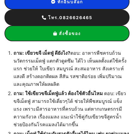
ทักอินบล๊อก
โทร.0826626465
สั่งซื้อของ
ถาม: เขียวขจี เม็ดฟู่ ดียังไง?
ตอบ: อาหารพืชครบถ้วน
นวัตกรรมเม็ดฟู่ แตกตัวดูดซึม ได้ไว เห็นผลตั้งแต่ใช้ครั้ง
แรก ช่วยให้ ใบเขียว สมบูรณ์ สะสมอาหาร สังเคราะห์
แสงดี สร้างดอกติดผล สีสัน รสชาติอร่อย เพิ่มปริมาณ
และคุณภาพให้ผลผลิต
ถาม: ใช้เขียวขจีเม็ดฟู่แล้ว ต้องใช้ตัวอื่นไหม
ตอบ: เขียว
ขจีเม็ดฟู่ สามารถใช้เดี่ยวๆได้ ช่วยให้พืชสมบูรณ์ แข็ง
แรง เพราะมีสารอาหารที่ครบถ้วน แต่หากเกษตรกรมี
ความกังวล เรื่องแมลง แนะนำใช้คู่กับเขียวขจีสูตรน้ำ
ช่วยป้องกันโรคแมลงได้มากขึ้น
ถาม: เม็ดฟู่ ใช้ร่วมกับสารตัวอื่นๆได้ไหม เช่น ยาฆ่าแมลง