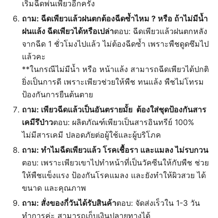
เริ่มฉีดพ่นเพียวอีกครั้ง
ถาม: ฉีดเพียวแล้วฝนตกต้องฉีดซ้ำไหม ? หรือ ถ้าไม่มีน้ำ
ฝนแล้ง ฉีดเพียวได้หรือเปล่า
ตอบ: ฉีดเพียวแล้วฝนตกหลัง
จากฉีด 1 ชั่วโมงไปแล้ว ไม่ต้องฉีดซ้ำ เพราะพืชดูดซึมไป
แล้วคะ
**ในกรณีไม่มีน้ำ หรือ หน้าแล้ง สามารถฉีดเพียวได้ปกติ
ยิ่งเป็นการดี เพราะเพียวช่วยให้พืช ทนแล้ง พืชไม่โทรม
ป้องกันการยืนต้นตาย
ถาม: เพียวฉีดแล้วเป็นอันตรายมั้ย ต้องใส่ชุดป้องกันสาร
เคมีรึป่าว
ตอบ: ผลิตภัณฑ์เพียวเป็นสารอินทรีย์ 100%
ไม่มีสารเคมี ปลอดภัยต่อผู้ใช้และผู้บริโภค
ถาม: ทำไมฉีดเพียวแล้ว โรคเชื้อรา และแมลง ไม่รบกวน
ตอบ: เพราะเพียวเขาไปทำหน้าที่เป็นวัคซีนให้กับพืช ช่วย
ให้พืชแข็งแรง ป้องกันโรคแมลง และยังทำให้ผิวสวย ได้
ขนาด และคุณภาพ
ถาม: สั่งของกี่วันได้รับสินค้า
ตอบ: จัดส่งเร็วใน 1-3 วัน
ทำการค่ะ สามารถเก็บเงินปลายทางได้