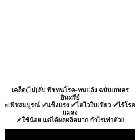
เคล็ด(ไม่)ลับ พืชทนโรค-ทนแล้ง ฉบับเกษตร
อินทรีย์
✅พืชสมบูรณ์ ✅แข็งแรง ✅โตไวใบเขียว ✅ไร้โรค
แมลง
📌ใช้น้อย แต่ได้ผลผลิตมาก กำไรเท่าตัว‼️