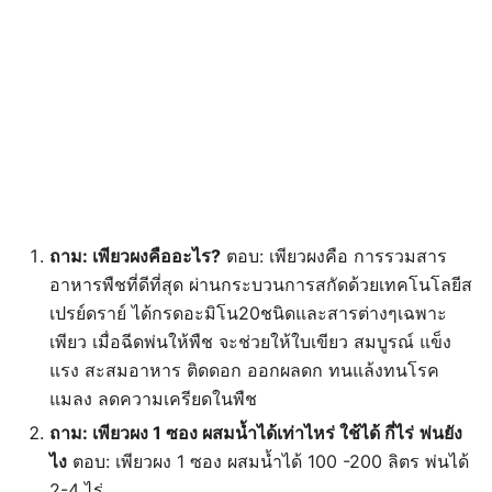
ถาม: เพียวผงคืออะไร?
ตอบ: เพียวผงคือ การรวมสาร
อาหารพืชที่ดีที่สุด ผ่านกระบวนการสกัดด้วยเทคโนโลยีส
เปรย์ดราย์ ได้กรดอะมิโน20ชนิดและสารต่างๆเฉพาะ
เพียว เมื่อฉีดพ่นให้พืช จะช่วยให้ใบเขียว สมบูรณ์ แข็ง
แรง สะสมอาหาร ติดดอก ออกผลดก ทนแล้งทนโรค
แมลง ลดความเครียดในพืช
ถาม: เพียวผง 1 ซอง ผสมน้ำได้เท่าไหร่ ใช้ได้ กี่ไร่
พ่นยัง
ไง
ตอบ: เพียวผง 1 ซอง ผสมน้ำได้ 100 -200 ลิตร พ่นได้
2-4 ไร่