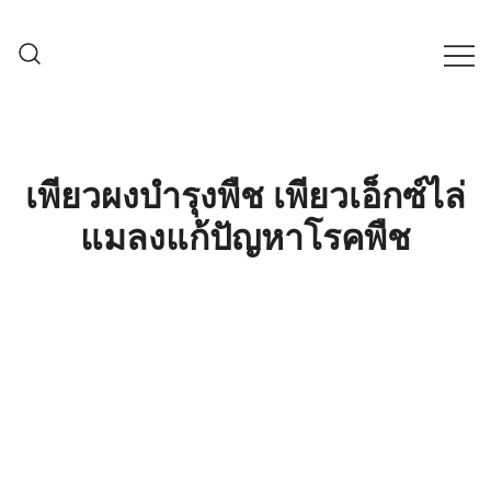
Skip
to
content
ครบเครื่องเรื่องเกษตรออนไลน์ ต้อง…
เกษตรช็อป99
เกษตรช็อป … เราคือตัวจริงเรื่องสินค้า
เกษตรออนไลน์ ที่คัดสรรสินค้าที่ดีที่สุด ที่
พร้อมดูแลพืชอย่างครบวงจร
เพียวผงบำรุงพืช เพียวเอ็กซ์ไล่
แมลงแก้ปัญหาโรคพืช