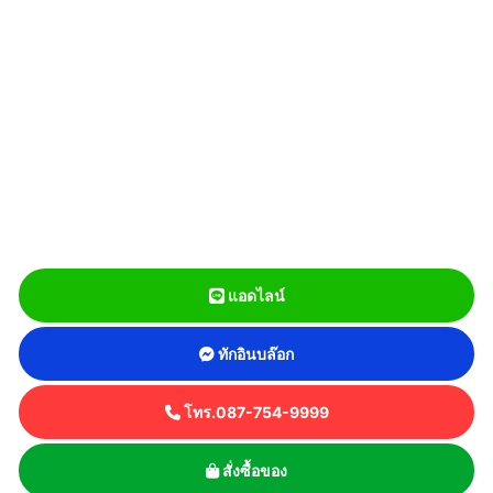
แอดไลน์
ทักอินบล๊อก
โทร.087-754-9999
สั่งซื้อของ