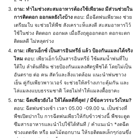
ถาม: ทำไมช่วงสะสมอาหารต้องใช้เพียวผง มีส่วนช่วยใน
การติดดอก ออกผลยังไงบ้าง
ตอบ: มื่อฉีดพ่นเพียวผง ช่วย
เตรียมใบ จะช่วยให้พืช สังเคราะห็แสงดี สะสมอาหารไว้
ใช้ในช่วง ติดดอก ออกผล เมื่อถึงฤดูออกดอก ดอกจะดก
ติดผลดี ไม่หลุดร่วง
ถาม: เพียวเอ็กซ์ เป็นสารอินทรีย์ แล้ว ป้องกันแมลงได้จริง
ไหม
ตอบ: เพียวเอ็กว์เป็นสารอินทรีย์ ใช้ผสมน้ำพ่นที่ใบ
ใต้ใบ ลำต้นที่ดิน ช่วยป้องกันแมลงศัตรูพืชได้ โดยไม่เป็น
อันตราย ต่อ คน สัตว์และสิ่งแวดล้อม แนะนำพ่นชาวง
เย็น คู่กับเพียวพาวเวอร์ จะช่วยให้สร้างเกาะคุ้มกัน และ
ไล่แมลงแบบธรรมชาติ โดยไม่ทำให้แมลงดื้อยาคะ
ถาม: ฉีดเพียวยังไง ให้ได้ผลดีที่สุด! / มีข้อควรระวังไหม?
ตอบ: ฉีดพ่นช่วงเช้า เวลา 05.00 -09.00 น. เป็นช่วงที่
พืชเปิดปากใบ การฉีดพ่นเพียวให้กับข้าวช่วงนี้ พืชจะดูด
ซึมสารอาหารและนำไปใช้ได้ทันที / คำแนะนำ *งดฉีด
ช่วงแดดจัด หรือ ผลไม้ดอกบาน ให้รอติดผลเล็กๆก่อนขึ่ง