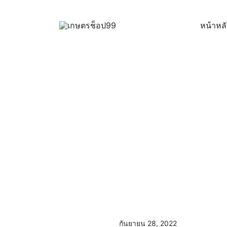
Skip
to
หน้าหล
content
ครบเครื่องเรื่องเกษตรออนไลน์ ต้อง…เกษตรช็อป … 
เกษตรช็อป99
กันยายน 28, 2022