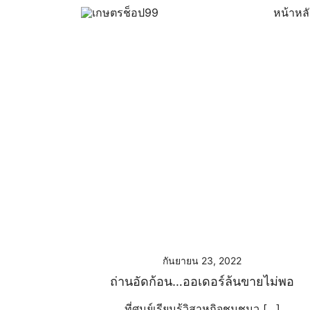
Skip
หน้าหล
to
ครบเครื่องเรื่องเกษตรออนไลน์ ต้อง…เกษตรช็อป … 
เกษตรช็อป99
content
กันยายน 23, 2022
ถ่านอัดก้อน…ออเดอร์ล้นขายไม่พอ
ที่ศูนย์เรียนรู้วิสาหกิจชุมชนว […]