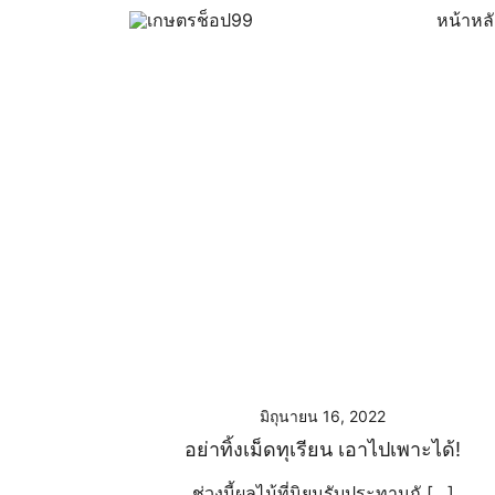
Skip
หน้าหล
to
ครบเครื่องเรื่องเกษตรออนไลน์ ต้อง…เกษตรช็อป … 
เกษตรช็อป99
content
มิถุนายน 16, 2022
อย่าทิ้งเม็ดทุเรียน เอาไปเพาะได้!
ช่วงนี้ผลไม้ที่นิยมรับประทานกั […]