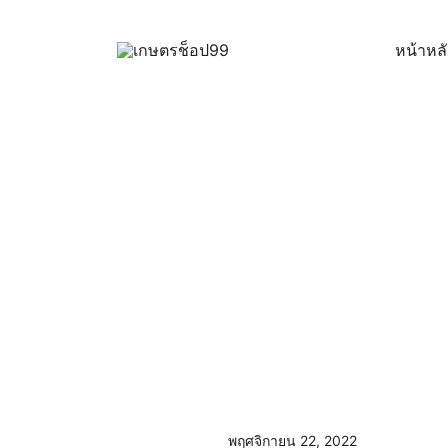
Skip
to
หน้าหล
content
ครบเครื่องเรื่องเกษตรออนไลน์ ต้อง…เกษตรช็อป … 
เกษตรช็อป99
พฤศจิกายน 22, 2022