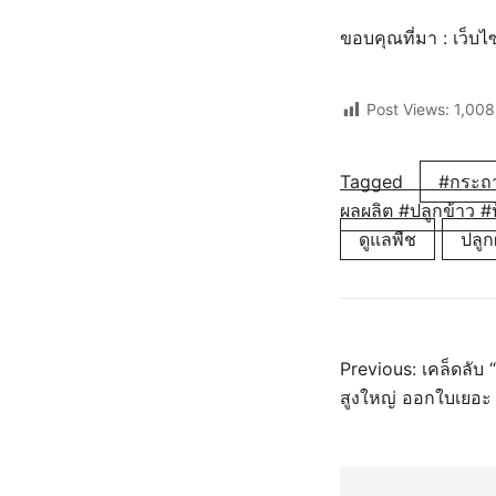
ขอบคุณที่มา : เว็บไ
Post Views:
1,008
Tagged
#กระถา
ผลผลิต #ปลูกข้าว #
ดูแลพืช
ปลูกผ
แนะแ
Previous:
เคล็ดลับ
สูงใหญ่ ออกใบเยอะ
เรื่อง