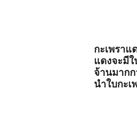
กะเพราแ
แดงจะมีใบ
จ้านมากก
นำใบกะเพ