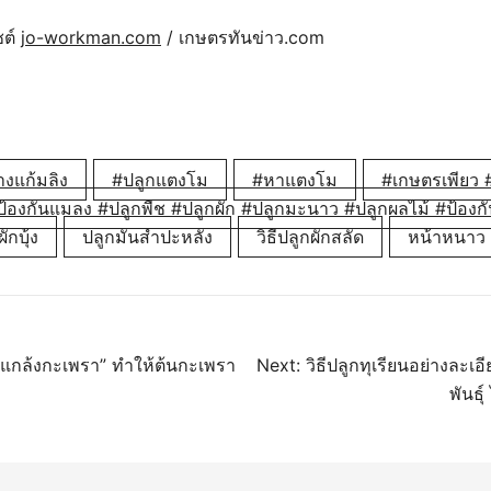
ซต์
jo-workman.com
/ เกษตรทันข่าว.com
งแก้มลิง
#ปลูกแตงโม
#หาแตงโม
#เกษตรเพียว #
ป้องกันแมลง #ปลูกพืช #ปลูกผัก #ปลูกมะนาว #ปลูกผลไม้ #ป้องกั
ักบุ้ง
ปลูกมันสำปะหลัง
วิธีปลูกผักสลัด
หน้าหนาว
นว
 “แกล้งกะเพรา” ทำให้ต้นกะเพรา
Next:
วิธีปลูกทุเรียนอย่างละเอี
พันธุ