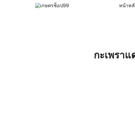
Skip
หน้าหล
to
ครบเครื่องเรื่องเกษตรออนไลน์ ต้อง…เกษตรช็อป … 
เกษตรช็อป99
content
กะเพราแด