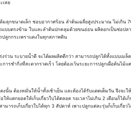
ระเหย
ล้มลุกขนาดเล็ก ชอบอากาศร้อน ลำต้นเฉลี่ยสูงประมาณ ไม่เกิน 
วแบบตรงข้าม ใบและลำต้นปกคลุมด้วยขนอ่อน ผลิดอกเป็นช่อปลาย
รถปลูกกระเพราแดงในทุกสภาพดิน
ปร่งร่วน ระบายน้ำดี จะได้ผลผลิตดีกว่า สามารถปลูกได้ทั้งแบบเมล็
การชำกิ่งที่สะดวกรวดเร็ว โดยต้องเว้นระยะการปลูกเผื่อต้นไม้แ
ั้น ต้องหมั่นให้น้ำทั้งเช้าเย็น และต้องได้รับแดดเต็มวัน จึงจะให้
พื่อให้แตกยอดให้เก็บเกี่ยวใบได้ตลอด รอเวลาไม่เกิน 2 เดือนก็ได้เก
ะสามารถเก็บเกี่ยวใบได้ทุก 3 สัปดาห์ เพาะปลูกแต่ละรุ่นก็เก็บเกี่ยว