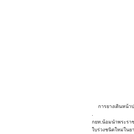
การยางเดินหน้าปร
.
กยท.น้อมนำพระราชด
ใบร่วงชนิดใหม่ในย