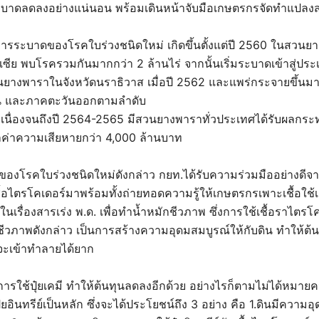
ะบาดลดลงอย่างแน่นอน พร้อมเดินหน้าจับมือเกษตรกรจัดทำแปลงสา
รระบาดของโรคใบร่วงชนิดใหม่ เกิดขึ้นตั้งแต่ปี 2560 ในสวน
เซีย พบโรครวมกันมากกว่า 2 ล้านไร่ จากนั้นเริ่มระบาดเข้าสู่ป
นยางพาราในจังหวัดนราธิวาส เมื่อปี 2562 และแพร่กระจายขึ้นมา
น และภาคตะวันออกตามลำดับ
เนื่องจนถึงปี 2564-2565 มีสวนยางพาราทั่วประเทศได้รับผลกระ
ูลค่าความเสียหายกว่า 4,000 ล้านบาท
องโรคใบร่วงชนิดใหม่ดังกล่าว กยท.ได้รับความร่วมมืออย่างดีจ
อไตรโคเดอร์มาพร้อมทั้งถ่ายทอดความรู้ให้เกษตรกรเพาะเชื้อใช้เอ
นเรื่องสารเร่ง พ.ด. เพื่อทำน้ำหมักชีวภาพ ซึ่งการใช้เชื้อราไตรโ
กชีวภาพดังกล่าว เป็นการสร้างความอุดมสมบูรณ์ให้กับดิน ทำให้ต
จะเข้าทำลายได้ยาก
ารใช้ปุ๋ยเคมี ทำให้ต้นทุนลดลงอีกด้วย อย่างไรก็ตามไม่ได้หมายควา
ยอินทรีย์เป็นหลัก ซึ่งจะได้ประโยชน์ถึง 3 อย่าง คือ 1.ดินมีความอ