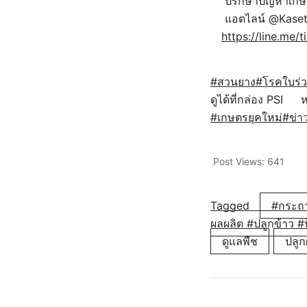
ปรึกษาปัญหาเก
แอดไลน์ @Kase
https://line.me
#สวนยาง
#โรคใบร่ว
ดูได้ที่กล่อง PSI
ห
#เกษตรยุคใหม่
#ข่า
Post Views:
641
Tagged
#กระถา
ผลผลิต #ปลูกข้าว #
ดูแลพืช
ปลูกผ