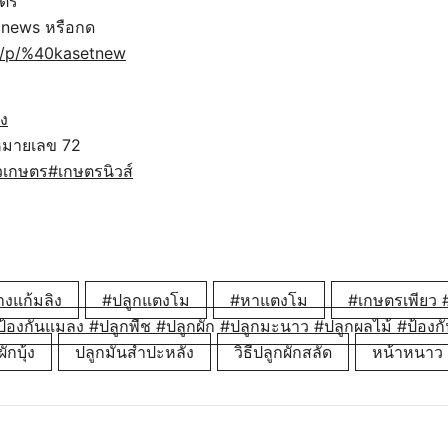
ษตร
tnews หรือกด
/ti/p/%40kasetnew
ง
มายเลข 72
วเกษตร
#เกษตรนิวส์
งแก้มลิง
#ปลูกแตงโม
#หาแตงโม
#เกษตรเพียว #
ป้องกันแมลง #ปลูกพืช #ปลูกผัก #ปลูกมะนาว #ปลูกผลไม้ #ป้องกั
ักบุ้ง
ปลูกมันสำปะหลัง
วิธีปลูกผักสลัด
หน้าหนาว