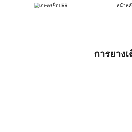
Skip
หน้าหล
to
ครบเครื่องเรื่องเกษตรออนไลน์ ต้อง…เกษตรช็อป … 
เกษตรช็อป99
content
การยางเด