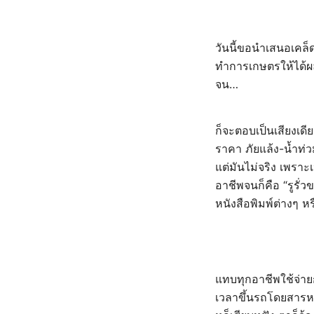
วันนี้ขอนำเสนอเคล็
ทำการเกษตรให้ได้ผล 
จน…
ก็จะตอบเป็นเสียงเดี
ราคา ภัยแล้ง-น้ำท่วม
แต่มันไม่จริง เพราะเ
อาชีพจนก็คือ “รูรั่วข
หนังสือพิมพ์ต่างๆ หร
แทบทุกอาชีพใช้จ่ายกั
เวลาขึ้นรถโดยสารห