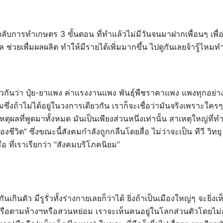
ดลับการทำเกษตร 3 ขั้นตอน ที่ทำแล้วไม่มีวันจนมาฝากเพื่อนๆ เพ
ช่วยเพื่มผลผลิต ทำให้มีรายได้เพิ่มมากขึ้น ไปดูกันเลยจ้ารู้ไห
ยวกันว่า ปุ๋ย-ยาแพง ค่าแรงงานแพง พันธุ์พืชราคาแพง แพงทุกอย่างช
ซึ่งถ้าไม่ได้อยู่ในวงการเดียวกัน เราก็จะเชื่อว่ามันจริงเพราะใครๆ ก
หตุผลที่พูดมาทั้งหมด มันเป็นเพียงส่วนหนึ่งเท่านั้น สาเหตุใหญ่ที
องชีวิต” ซึ่งขณะนี้สังคมกำลังถูกกลืนโดยสื่อ ไม่ว่าจะเป็น ทีวี วิทยุ
ือ ที่เราเรียกว่า “สังคมบริโภคนิยม”
นเกินตัว มีรูรั่วทั้งร่างกายเลยก็ว่าได้ ยิ่งถ้าเป็นเมืองใหญ่ๆ จะยิ่
รือตามห้างฯหรือสวนหย่อม เราจะเห็นคนอยู่ในโลกส่วนตัวโดยไม่