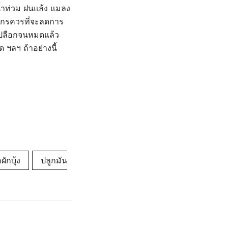
น้ำท่วม ฝนแล้ง แมลง
ษตรกรควรที่จะลดการ
วเปลือกจนหมดแล้ว
 ฯลฯ ถ้าอย่างนี้
ผักบุ้ง
ปลูกมัน