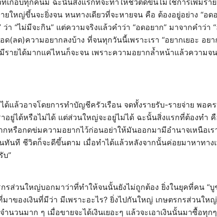
ั่วที่เกือบทุกคนมี ฉะนั้นสิ่งแรกที่จะทำให้ชีวิตดีขึ้นไม่ใช่การเพิ่มรา
ิ่งขยายใหญ่ขึ้นจะยิ่งจน หนทางเดียวที่จะหายจน คือ ต้องอยู่อย่าง “อด
ว่า “ไม่มีจะกิน” แต่ความจริงแล้วคำว่า “อดอยาก” มาจากคำว่า “
ห้อด(ลด)ความอยากลงบ้าง ที่จนทุกวันนี้เพราะเรา “อยากเยอะ อยาก
้มีรายได้มากแค่ไหนก็จะจน เพราะความอยากล้ำหน้าแล้วความ
ได้แล้วอาจโดยการทำบัญชีครัวเรือน จดทั้งรายรับ-รายจ่าย พอ
ราอยู่ได้หรือไม่ได้ แต่ส่วนใหญ่จะอยู่ไม่ได้ ฉะนั้นสิ่งแรกที่ต้องทำ 
หรือกดข่มความอยากไว้ก่อนอย่าให้มันออกมามีอำนาจเหนือเรา เ
้นทันที ชีวิตก็จะดีขึ้นตาม เมื่อทำได้แล้วหลังจากนั้นค่อยมาหาทางเ
รับ”
กรส่วนใหญ่บอกมาว่าที่ทำให้จนนั้นยังไม่ถูกต้อง ยิ่งในยุคที่คน “บู
ี่มาของเงินที่มีว่า มีเพราะอะไร? ยิ่งไปกันใหญ่ เกษตรกรส่วนใหญ่จ
ยวจำนวนมาก ๆ เมื่อขายจะได้เงินเยอะๆ แล้วจะเอาเงินนั้นมาซื้อทุกๆ