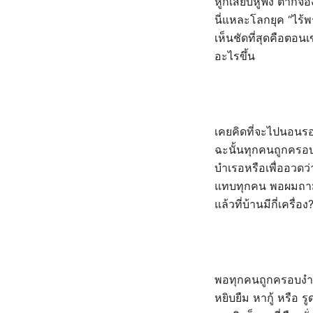
หูก็เสียบหูฟัง ตาก็จ
นี่แหละโลกยุค “ไร้พ
เห็นชัดที่สุดคือตอนเ
อะไรขึ้น
เคยคิดที่จะไปนอนร
ฉะนั้นทุกคนถูกครอบง
บำเรอหรือเพื่ออวดว่
แทบทุกคน พอผมถามว่
แล้วที่บ้านมีกี่เครื่อ
พอทุกคนถูกครอบงำทำ
หยิบยืม หากู้ หรือ 