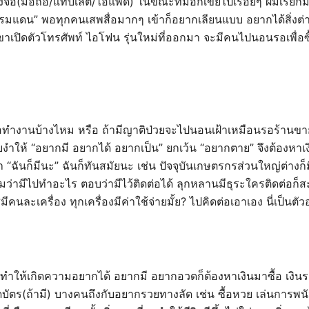
้องจอ(มือถือ/แท็บเล็ต/ไอแพด) ในขณะที่มือก็เขี่ยไปเรื่อยๆ ผมเรียก
รมแดน” พอทุกคนเสพสื่อมากๆ เข้าก็อยากเลียนแบบ อยากได้สิ่งต่างๆ
ขาเปิดตัวโทรศัพท์ ไอโฟน รุ่นใหม่ที่ออกมา จะมีคนไปนอนรอเพื่อซื้อ
อทำงานบ้างไหม หรือ ถ้ามีญาติป่วยจะไปนอนเฝ้าเหมือนรอร้านขา
ำให้ “อยากมี อยากได้ อยากเป็น” ยกเว้น “อยากตาย” จึงต้องหาเงินม
า “ฉันก็มีนะ” ฉันก็ทันสมัยนะ เช่น ปัจจุบันเกษตรกรส่วนใหญ่ต่างก็
ามีไปทำอะไร ตอบว่ามีไว้ติดต่อได้ ลุกหลานมีธุระใครติดต่อก็สะ
ง?มีคนละเครื่อง ทุกเครื่องมีค่าใช้จ่ายมั้ย? ไปคิดต่อเอาเอง นี่เป็นตัวอ
ให้เกิดความอยากได้ อยากมี อยากอวดก็ต้องหาเงินมาซื้อ เงินร
รูดบัตร(ถ้ามี) บางคนถึงกับอยากรวยทางลัด เช่น ซื้อหวย เล่นการพ