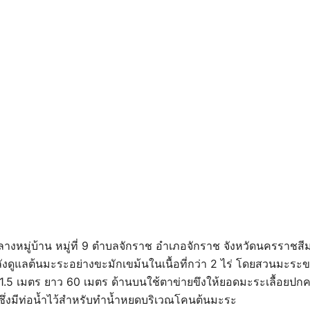
างหมู่บ้าน หมู่ที่ 9 ตำบลจักราช อำเภอจักราช จังหวัดนครราชสีม
ลังดูแลต้นมะระอย่างขะมักเขม้นในเนื้อที่กว่า 2 ไร่ โดยสวนมะระข
5 เมตร ยาว 60 เมตร ด้านบนใช้ตาข่ายขึงให้ยอดมะระเลื้อยปกคล
ึ่งมีท่อน้ำไว้สำหรับทำน้ำหยดบริเวณโคนต้นมะระ