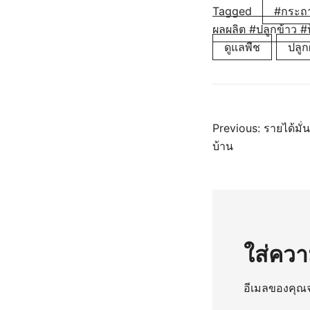
Tagged
#กระถา
ผลผลิต #ปลูกข้าว #
ดูแลพืช
ปลูกผ
แนะแ
Previous:
รายได้มั่
บ้าน
เรื่อง
ใส่ควา
อีเมลของคุณจ