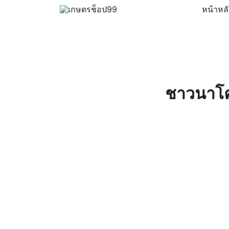
Skip
หน้าหล
to
ครบเครื่องเรื่องเกษตรออนไลน์ ต้อง…เกษตรช็อป … 
เกษตรช็อป99
content
ชาวนาโค