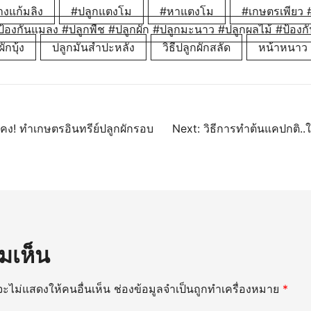
งแก้มลิง
#ปลูกแตงโม
#หาแตงโม
#เกษตรเพียว #
ป้องกันแมลง #ปลูกพืช #ปลูกผัก #ปลูกมะนาว #ปลูกผลไม้ #ป้องกั
ักบุ้ง
ปลูกมันสำปะหลัง
วิธีปลูกผักสลัด
หน้าหนาว
นว
นคง! ทำเกษตรอินทรีย์ปลูกผักรอบ
Next:
วิธีการทำต้นแคปกติ..ใ
มเห็น
ะไม่แสดงให้คนอื่นเห็น
ช่องข้อมูลจำเป็นถูกทำเครื่องหมาย
*