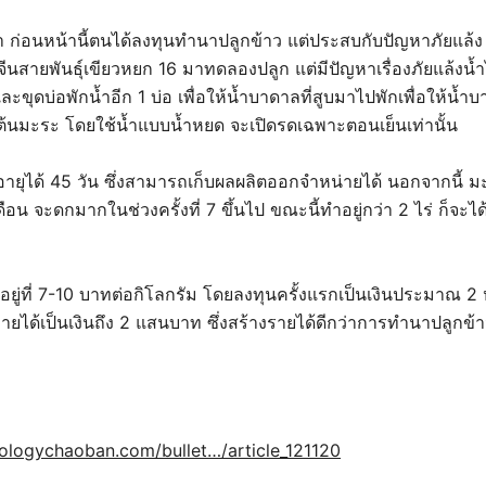
่า ก่อนหน้านี้ตนได้ลงทุนทำนาปลูกข้าว แต่ประสบกับปัญหาภัยแล้ง 
นสายพันธุ์เขียวหยก 16 มาทดลองปลูก แต่มีปัญหาเรื่องภัยแล้งน้ำ
ละขุดบ่อพักน้ำอีก 1 บ่อ เพื่อให้น้ำบาดาลที่สูบมาไปพักเพื่อให้น้
ดต้นมะระ โดยใช้น้ำแบบน้ำหยด จะเปิดรดเฉพาะตอนเย็นเท่านั้น
อายุได้ 45 วัน ซึ่งสามารถเก็บผลผลิตออกจำหน่ายได้ นอกจากนี้ มะ
เดือน จะดกมากในช่วงครั้งที่ 7 ขึ้นไป ขณะนี้ทำอยู่กว่า 2 ไร่ ก็จะไ
็อยู่ที่ 7-10 บาทต่อกิโลกรัม โดยลงทุนครั้งแรกเป็นเงินประมาณ 2 
ได้เป็นเงินถึง 2 แสนบาท ซึ่งสร้างรายได้ดีกว่าการทำนาปลูกข้าว
ologychaoban.com/bullet…/article_121120