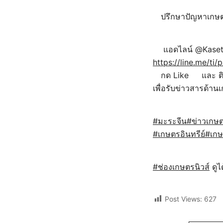
ปรึกษาปัญหาเกษ
แอดไลน์ @Kase
https://line.me/t
กด Like
และ ต
เพื่อรับข่าวสารด้านเ
#มะระจีน
#ข่าวเกษ
#เกษตรอินทรีย์
#เกษ
#ช่องเกษตรนิวส์
ดูไ
Post Views:
627