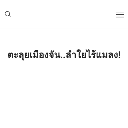
Skip
to
content
ครบเครื่องเรื่องเกษตรออนไลน์ ต้อง…
เกษตรช็อป99
เกษตรช็อป … เราคือตัวจริงเรื่องสินค้า
เกษตรออนไลน์ ที่คัดสรรสินค้าที่ดีที่สุด ที่
พร้อมดูแลพืชอย่างครบวงจร
ตะลุยเมืองจัน..ลำใยไร้แมลง!