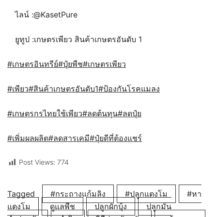
ไลน์ :@KasetPure
ยูทูป :เกษตรเพียว สินค้าเกษตรอันดับ 1
#เกษตรอินทรีย์
#ปุ๋ยพืช
#เกษตรเพียว
#เพียว
#สินค้าเกษตรอันดับ1
#ป้องกันโรคแมลง
#เกษตรกรไทยใช้เพียว
#ลดต้นทุน
#ลดปุ๋ย
#เพิ่มผลผลิต
#ลดสารเคมี
#ปุ๋ยดีที่ต้องแชร์
Post Views:
774
Tagged
#กระถางแก้มลิง
#ปลูกแตงโม
#หา
แตงโม
ดูแลพืช
ปลูกผักบุ้ง
ปลูกมัน