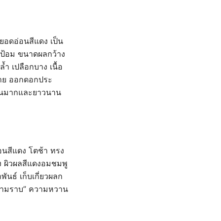
ม ยอดอ่อนสีแดง เป็น
ใจป้อม ขนาดผลกว้าง
ำ เปลือกบาง เนื้อ
กง่าย ออกดอกประ
ย็นมากและยาวนาน
อนสีแดง โตช้า ทรง
 ผิวผลสีแดงอมชมพู
นธ์ เก็บเกี่ยวผลก
งหนามราบ” ความหวาน