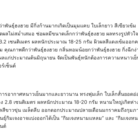
ว่าพันธุ์ฮงฮวย มีกิ่งก้านมากเกิดเป็นมุมแคบ ใบเล็กยาว สีเขียวเข้
ิดผลไม่สม่ำเสมอ ช่อผลมีขนาดเล็กกว่าพันธุ์ฮงฮวย ผลทรงรูปหัว
3.2 เซนติเมตร ผลหนักประมาณ 18-25 กรัม ผิวผลสีแดงเข้มออกคล้
นุ่ม คุณภาพดีกว่าพันธุ์ฮงฮวย กลิ่นหอมน้อยกว่าพันธุ์ฮงฮวย กิ่งฉี
แก่ประมาณต้นมิถุนายน จัดเป็นพันธุ์หนักต้องการความหนาวเ
์เซ็นต์
้องการอากาศหนาวเย็นมากและยาวนาน ทรงพุ่มเล็ก ใบเล็กสั้นยอดอ่
 2.8 เซนติเมตร ผลหนักประมาณ 18-20 กรัม หนามใหญ่เกิดห่าง
ผลสีขาวขุ่น เมล็ดลีบ ออกดอกประมาณปลายเดือนมกราคมถึงกุมภาพั
พันธุ์กิมเจงอาจแบ่งออกได้เป็น “กิมเจงหนามแหลม” และ “กิมเจ
นต์