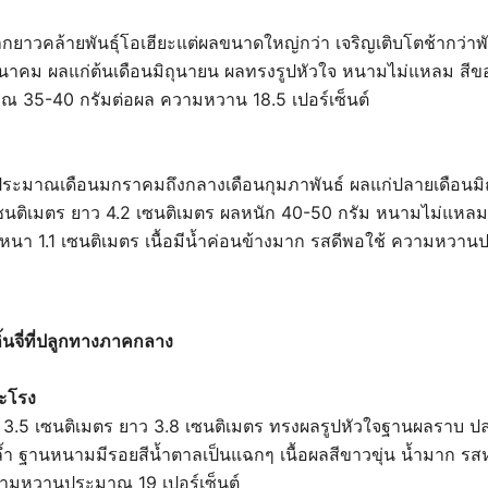
เล็กยาวคล้ายพันธุ์โอเฮียะแต่ผลขนาดใหญ่กว่า เจริญเติบโตช้ากว่า
มีนาคม ผลแก่ต้นเดือนมิถุนายน ผลทรงรูปหัวใจ หนามไม่แหลม สีของ
ณ 35-40 กรัมต่อผล ความหวาน 18.5 เปอร์เซ็นต์
ะมาณเดือนมกราคมถึงกลางเดือนกุมภาพันธ์ ผลแก่ปลายเดือนม
ซนติเมตร ยาว 4.2 เซนติเมตร ผลหนัก 40-50 กรัม หนามไม่แหลม เ
ผลหนา 1.1 เซนติเมตร เนื้อมีน้ำค่อนข้างมาก รสดีพอใช้ ความหวา
้นจี่ที่ปลูกทางภาคกลาง
ระโรง
3.5 เซนติเมตร ยาว 3.8 เซนติเมตร ทรงผลรูปหัวใจฐานผลราบ 
ล้ำ ฐานหนามมีรอยสีน้ำตาลเป็นแฉกๆ เนื้อผลสีขาวขุ่น น้ำมาก รส
ความหวานประมาณ 19 เปอร์เซ็นต์