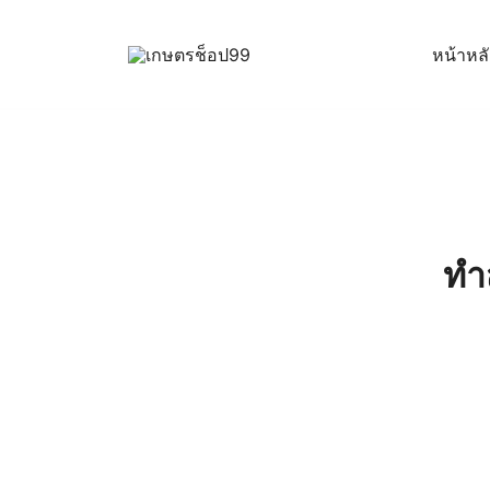
Skip
to
หน้าหล
content
ครบเครื่องเรื่องเกษตรออนไลน์ ต้อง…เกษตรช็อป … 
เกษตรช็อป99
ทำส