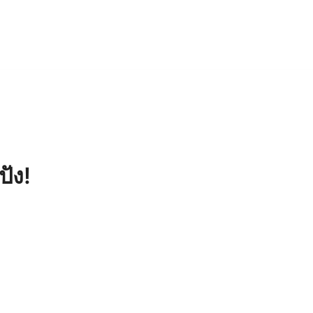
ุด ที่พร้อมดูแลพืชอย่างครบวงจร
ปัง!