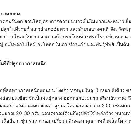
กในภาคกลาง
คตะวันตก ส่วนใหญ่ต้องการความหนาวเย็นไม่มากและหนาวเย็
 ปลูกในที่ราบต่ำแถวอำเภออัมพวา และอำเภอบางคนที จังหวัดสมุ
ำเจียก) กะโหลกใบยาว สำเภาแก้ว กระโถนท้องพระโรง เขียวหวาน
 กะโหลกใบไหม้ กะโหลกในเตา ช่อระกำ และพันธุ์ทิพย์ เป็นต้น
้นจี่ที่ปลูกทางภาคเหนือ
นมากที่สุดทางภาคเหนือตอนบน โตเร็ว ทรงพุ่มใหญ่ ใบหนา สีเขียว ขอ
ืองอ่อนปนเขียว จัดเป็นพันธุ์กลาง ออกดอกประมาณเดือนธันวาคม
ลดีสม่ำเสมอ ผลดก ผลผลิตสูง ผลโตขนาดผลกว้าง 3.00 เซนติเมต
ระมาณ 20-30 กรัม ผลทรงกลมรีจนถึงรูปหัวใจไหล่กว้าง หนามห่า
ู เนื้อสีขาวขุ่น รสหวานอมเปรี้ยว กลิ่นหอม คุณภาพดี เมล็ดโต