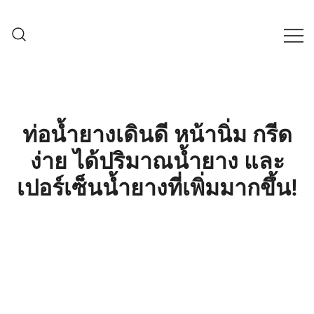
Skip
to
content
ครบเครื่องเรื่องเกษตรออนไลน์ ต้อง…
เกษตรช็อป99
เกษตรช็อป … เราคือตัวจริงเรื่องสินค้า
เกษตรออนไลน์ ที่คัดสรรสินค้าที่ดีที่สุด ที่
พร้อมดูแลพืชอย่างครบวงจร
ท่อน้ำยางเดินดี หน้านิ่ม กรีด
ง่าย ได้ปริมาณน้ำยาง และ
เปอร์เซ็นน้ำยางที่เพิ่มมากขึ้น!