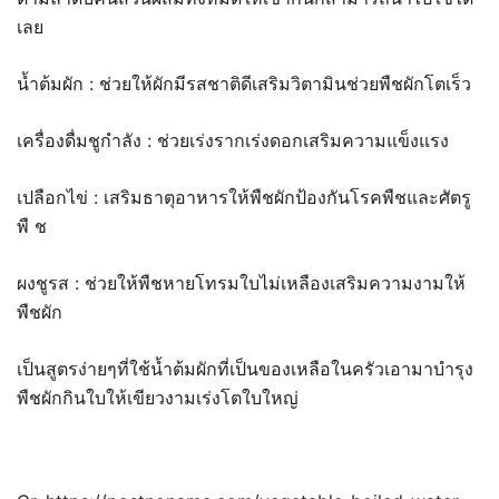
เลย
น้ำต้มผัก : ช่วยให้ผักมีรสชาติดีเสริมวิตามินช่วยพืชผักโตเร็ว
เครื่องดื่มชูกำลัง : ช่วยเร่งรากเร่งดอกเสริมความแข็งแรง
เปลือกไข่ : เสริมธาตุอาหารให้พืชผักป้องกันโรคพืชและศัตรู
พื ช
ผงชูรส : ช่วยให้พืชหายโทรมใบไม่เหลืองเสริมความงามให้
พืชผัก
เป็นสูตรง่ายๆที่ใช้น้ำต้มผักที่เป็นของเหลือในครัวเอามาบำรุง
พืชผักกินใบให้เขียวงามเร่งโตใบใหญ่