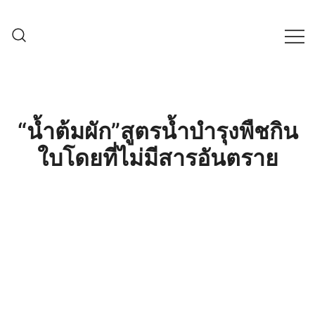
Skip
to
content
ครบเครื่องเรื่องเกษตรออนไลน์ ต้อง…
เกษตรช็อป99
เกษตรช็อป … เราคือตัวจริงเรื่องสินค้า
เกษตรออนไลน์ ที่คัดสรรสินค้าที่ดีที่สุด ที่
พร้อมดูแลพืชอย่างครบวงจร
“น้ำต้มผัก”สูตรน้ำบำรุงพืชกิน
ใบโดยที่ไม่มีสารอันตราย