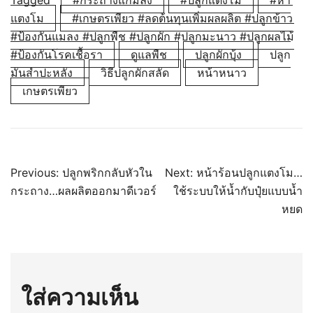
Tagged
#กระถางแก้มลิง
#ปลูกแตงโม
#หา
แตงโม
#เกษตรเพียว #ลดต้นทุนเพิ่มผลผลิต #ปลูกข้าว
#ป้องกันแมลง #ปลูกพืช #ปลูกผัก #ปลูกมะนาว #ปลูกผลไม้
#ป้องกันโรคเชื้อรา
ดูแลพืช
ปลูกผักบุ้ง
ปลูก
มันสำปะหลัง
วิธีปลูกผักสลัด
หน้าหนาว
เกษตรเพียว
แนะแนว
Previous:
ปลูกพริกกลับหัวใน
Next:
หน้าร้อนปลูกแตงโม…
กระถาง…ผลผลิตออกมาดีเวอร์
ใช้ระบบให้น้ำกับปุ๋ยแบบน้ำ
เรื่อง
หยด
ใส่ความเห็น