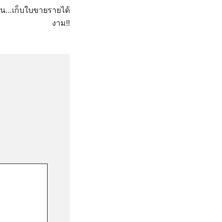
ต้น…เก็บใบขายรายได้
งาม!!