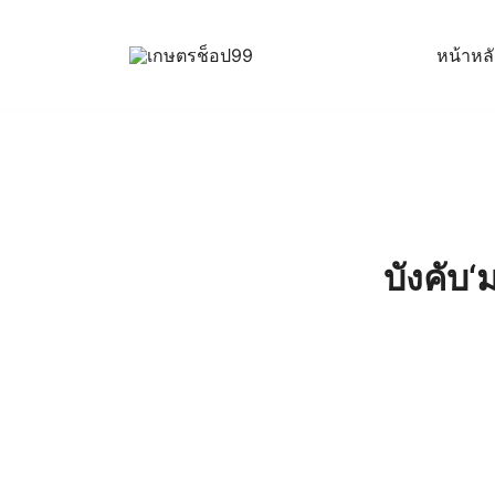
Skip
to
หน้าหล
content
ครบเครื่องเรื่องเกษตรออนไลน์ ต้อง…เกษตรช็อป … 
เกษตรช็อป99
บังคับ