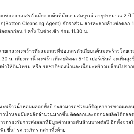
อกช่อดอกเกสรตัวเมียจากต้นที่มีความสมบูรณ์ อายุประมาณ 2 ปี โ
(Botton Cleansing Agent) อัตราส่วน สารละลายล้างช่อดอก 1 ล
ดอกก่อน 1 ครั้ง ในช่วงเช้า ก่อน 11.30 น.
ายเกสรมะพร้าวที่ผสมเกสรที่ช่อเกสรตัวเมียบนต้นมะพร้าวโดยเวลา
30 น. เพียงเท่านี้ มะพร้าวที่เคยติดผล 5-10 เปอร์เซ็นต์ จะเพิ่มสูงข
บทำให้ต้นโทรม หรือ รสชาติของน้ำและเนื้อมะพร้าวเปลี่ยนไปจาก
มะพร้าวน้ำหอมผลดกทั้งปี จะสามารถช่วยแก้ปัญหาการขาดแคลน
้าวน้ำหอมมีผลผลิตจำนวนมากขึ้น ติดดอกและออกผลผลิตได้ตลอดทั้ง
รองรับการส่งออกที่มีมูลค่าหลายพันล้านบาทต่อปี อีกทั้งช่วย
ิ่มขึ้น” รศ.วรภัทร กล่าวทิ้งท้าย