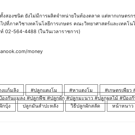
ายทั้งสองชนิด ยังไม่มีการผลิตจำหน่ายในท้องตลาด แต่หากเกษตร
ไปที่ภาควิชาเทคโนโลยีการเกษตร คณะวิทยาศาสตร์และเทคโนโล
พท์ 02-564-4488 (ในวันเวลาราชการ)
 sanook.com/money
งแก้มลิง
#ปลูกแตงโม
#หาแตงโม
#เกษตรเพียว #
ป้องกันแมลง #ปลูกพืช #ปลูกผัก #ปลูกมะนาว #ปลูกผลไม้ #ป้องกั
ักบุ้ง
ปลูกมันสำปะหลัง
วิธีปลูกผักสลัด
หน้าหนาว