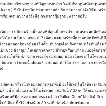
ยามศึกษาวิจัยหาทางแก้ปัญหาดังกล่าว โดยได้รับทุนสนับสนุนจ
ติ (วช.) ซึ่งในปัจจุบันประสบความสำเร็จ สามารถบังคับให้มะพร
ร้อมส่งมอบงานวิจัยนี้สู่เกษตรกรผู้ปลูกมะพร้าวต่อไป
มเติมว่า ปกติมะพร้าวน้ำหอมที่ปลูกเพื่อการค้า เกษตรกรมักตัดจั่
ผลแล้วโดยเฉลี่ยประมาณ 6-7 เดือน แต่มะพร้าวที่ส่งออกมักตัดจั่นที
ะพร้าวออกดอกติดผลน้อย เริ่มตั้งแต่ปลายเดือนสิงหาคมหรือต้นเดื
งเป็นช่วงเข้าฤดูฝนในเขตภาคกลาง มีพายุหรือฝนฟ้าคะนองติดต่อก
่องสวนในพื้นที่ภาคกลางจะมีจำนวนดอกน้อย เนื่องจากไนโตรเจนท
ลำต้นมากกว่าและน้ำฝนชะล้างช่อดอกทำให้เกสรขาดสารอาหารใน
พร้าว
รผลิตมะพร้าวน้ำหอมผลดกตลอดทั้งปี จะใช้เทคโนโลยีการผสมเก
ู้ล้างน้ำเกลือและบดให้เมล็ดแตก ผสมกับน้ำ10ลิตร ให้ละอองเกส
งฉีดพ่นที่มีสารละลายเกสรมะพร้าว (Pollen Germ’ Media) อัต
น้ำ 9 ลิตร ทิ้งไว้อย่างน้อย 30 นาที ก่อนนำไปพ่นช่อดอก