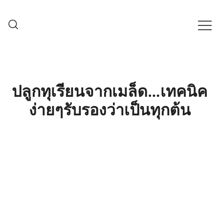
Skip
to
content
ครบเครื่องเรื่องเกษตรออนไลน์ ต้อง…
เกษตรช็อป99
เกษตรช็อป … เราคือตัวจริงเรื่องสินค้า
เกษตรออนไลน์ ที่คัดสรรสินค้าที่ดีที่สุด ที่
พร้อมดูแลพืชอย่างครบวงจร
ปลูกทุเรียนจากเมล็ด…เทคนิค
ง่ายๆรับรองว่าเป็นทุกต้น