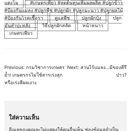
แตงโม
#เกษตรเพียว #ลดต้นทุนเพิ่มผลผลิต #ปลูกข้าว
#ป้องกันแมลง #ปลูกพืช #ปลูกผัก #ปลูกมะนาว #ปลูกผลไม้
#ป้องกันโรคเชื้อรา
ดูแลพืช
ปลูกผักบุ้ง
ปลูก
มันสำปะหลัง
วิธีปลูกผักสลัด
หน้าหนาว
เกษตรเพียว
แนะแนว
Previous:
กรมวิชาการเกษตร
Next:
สวนไร้แมลง…มีของดีรึ
เรื่อง
ย้ำ! เกษตรกรไม่ใช้สารเร่งสุก
ป่าว?
หรือเร่งสีผลเงาะ
ใส่ความเห็น
อีเมลของคุณจะไม่แสดงให้คนอื่นเห็น
ช่องข้อมูลจำเป็น