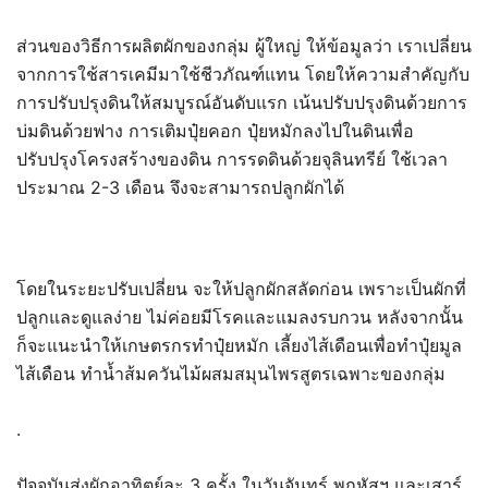
ส่วนของวิธีการผลิตผักของกลุ่ม ผู้ใหญ่ ให้ข้อมูลว่า เราเปลี่ยน
จากการใช้สารเคมีมาใช้ชีวภัณฑ์แทน โดยให้ความสำคัญกับ
การปรับปรุงดินให้สมบูรณ์อันดับแรก เน้นปรับปรุงดินด้วยการ
บ่มดินด้วยฟาง การเติมปุ๋ยคอก ปุ๋ยหมักลงไปในดินเพื่อ
ปรับปรุงโครงสร้างของดิน การรดดินด้วยจุลินทรีย์ ใช้เวลา
ประมาณ 2-3 เดือน จึงจะสามารถปลูกผักได้
โดยในระยะปรับเปลี่ยน จะให้ปลูกผักสลัดก่อน เพราะเป็นผักที่
ปลูกและดูแลง่าย ไม่ค่อยมีโรคและแมลงรบกวน หลังจากนั้น
ก็จะแนะนำให้เกษตรกรทำปุ๋ยหมัก เลี้ยงไส้เดือนเพื่อทำปุ๋ยมูล
ไส้เดือน ทำน้ำส้มควันไม้ผสมสมุนไพรสูตรเฉพาะของกลุ่ม
.
ปัจจุบันส่งผักอาทิตย์ละ 3 ครั้ง ในวันจันทร์ พฤหัสฯ และเสาร์