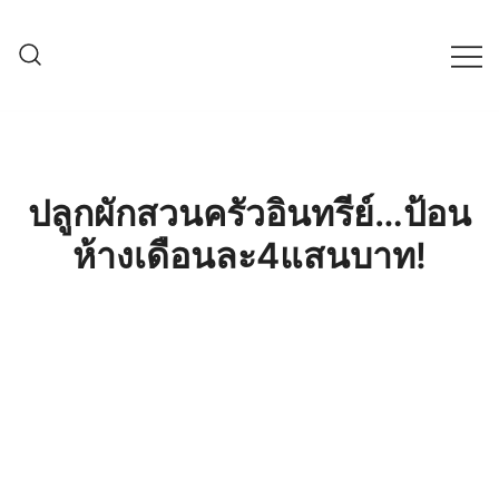
Skip
to
content
ครบเครื่องเรื่องเกษตรออนไลน์ ต้อง…
เกษตรช็อป99
เกษตรช็อป … เราคือตัวจริงเรื่องสินค้า
เกษตรออนไลน์ ที่คัดสรรสินค้าที่ดีที่สุด ที่
พร้อมดูแลพืชอย่างครบวงจร
ปลูกผักสวนครัวอินทรีย์…ป้อน
ห้างเดือนละ4แสนบาท!