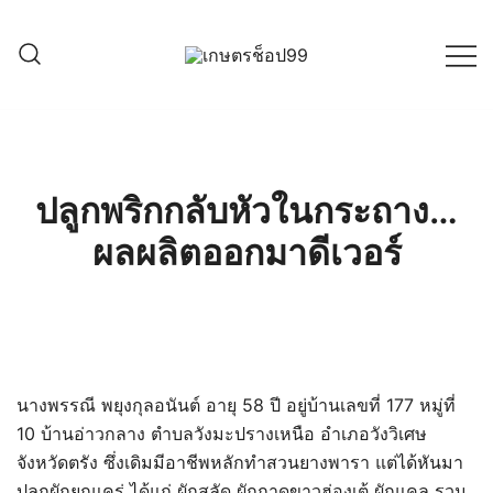
Skip
to
content
ครบเครื่องเรื่องเกษตรออนไลน์ ต้อง…
เกษตรช็อป99
เกษตรช็อป … เราคือตัวจริงเรื่องสินค้า
เกษตรออนไลน์ ที่คัดสรรสินค้าที่ดีที่สุด ที่
พร้อมดูแลพืชอย่างครบวงจร
ปลูกพริกกลับหัวในกระถาง…
ผลผลิตออกมาดีเวอร์
นางพรรณี พยุงกุลอนันต์ อายุ 58 ปี อยู่บ้านเลขที่ 177 หมู่ที่
10 บ้านอ่าวกลาง ตำบลวังมะปรางเหนือ อำเภอวังวิเศษ
จังหวัดตรัง ซึ่งเดิมมีอาชีพหลักทำสวนยางพารา แต่ได้หันมา
ปลูกผักยกแคร่ ได้แก่ ผักสลัด ผักกาดขาวฮ่องเต้ ผักแคล รวม