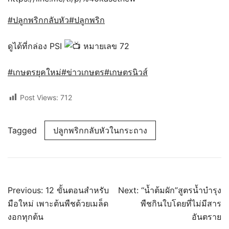
#ปลูกพริกกลับหัว
#ปลูกพริก
ดูได้ที่กล่อง PSI
หมายเลข 72
#เกษตรยุคใหม่
#ข่าวเกษตร
#เกษตรนิวส์
Post Views:
712
Tagged
ปลูกพริกกลับหัวในกระถาง
แนะแนว
Previous:
12 ขั้นตอนสำหรับ
Next:
“น้ำต้มผัก”สูตรน้ำบำรุง
เรื่อง
มือใหม่ เพาะต้นพืชด้วยเมล็ด
พืชกินใบโดยที่ไม่มีสาร
งอกทุกต้น
อันตราย