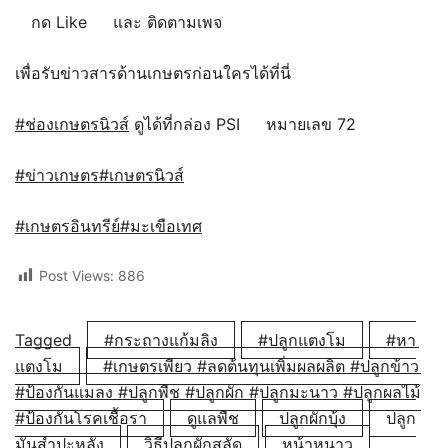
กด Like
และ ติดตามเพจ
เพื่อรับข่าวสารด้านเกษตรก่อนใครได้ที่นี่
#ช่องเกษตรนิวส์
ดูได้ที่กล่อง PSI
หมายเลข 72
#ข่าวเกษตร
#เกษตรนิวส์
#เกษตรอินทรีย์
#มะเขือเทศ
Post Views:
886
Tagged
#กระถางแก้มลิง
#ปลูกแตงโม
#หา
แตงโม
#เกษตรเพียว #ลดต้นทุนเพิ่มผลผลิต #ปลูกข้าว
#ป้องกันแมลง #ปลูกพืช #ปลูกผัก #ปลูกมะนาว #ปลูกผลไม้
#ป้องกันโรคเชื้อรา
ดูแลพืช
ปลูกผักบุ้ง
ปลูก
มันสำปะหลัง
วิธีปลูกผักสลัด
หน้าหนาว