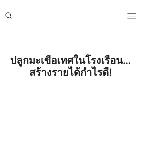
Skip
to
content
ครบเครื่องเรื่องเกษตรออนไลน์ ต้อง…
เกษตรช็อป99
เกษตรช็อป … เราคือตัวจริงเรื่องสินค้า
เกษตรออนไลน์ ที่คัดสรรสินค้าที่ดีที่สุด ที่
พร้อมดูแลพืชอย่างครบวงจร
ปลูกมะเขือเทศในโรงเรือน…
สร้างรายได้กำไรดี!