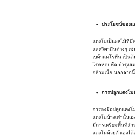
ประโยชน์ของแ
แตงโมเป็นผลไม้ที่
และวิตามินต่างๆ เช
เบต้าแคโรทีน เป็นต
โรคหอบหืด บำรุงสม
กล้ามเนื้อ นอกจากนี
การปลูกแตงโมด
การลงมือปลูกแตงโมไว
แตงโมบ้างเท่านั้นเ
มีการเตรียมพื้นที่สำ
แตงโมด้วยตัวเองได้