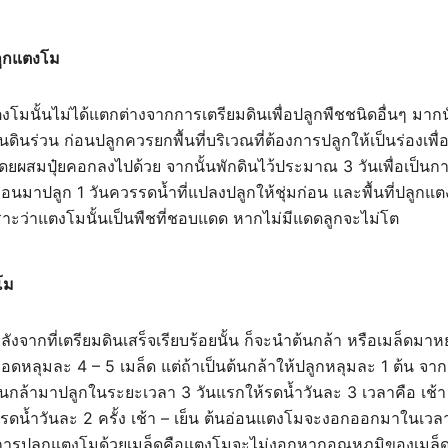
ลูกแตงโม
โมนั้นไม่ได้แตกต่างจากการเตรียมดินเพื่อปลูกพืชชนิดอื่นๆ มากน
ินร่วน ก่อนปลูกควรยกพื้นที่บริเวณที่ต้องการปลูกให้เป็นร่องเพื่
ยผสมปุ๋ยคอกลงไปด้วย จากนั้นพักดินไว้ประมาณ 3 วันเพื่อเป็นการฆ
่อนมาปลูก 1 วันควรรดน้ำที่แปลงปลูกให้ชุ่มก่อน และพื้นที่ปลูก
พราะว่าแตงโมนั้นเป็นพืชที่ชอบแดด หากไม่มีแดดลูกจะไม่โต
โม
ังจากที่เตรียมดินเสร็จเรียบร้อยนั้น ก็จะนำต้นกล้า หรือเมล็ดมา
หยอดหลุมละ 4 – 5 เมล็ด แต่ถ้าเป็นต้นกล้าให้ปลูกหลุมละ 1 ต้น จาก
กล้ามาปลูกในระยะเวลา 3 วันแรกให้รดน้ำวันละ 3 เวลาคือ เช้า 
้รดน้ำวันละ 2 ครั้ง เช้า – เย็น ต้นอ่อนแตงโมจะงอกออกมาในเว
การปลูกแตงโมด้วยเมล็ดคือแตงโมจะไม่งอกหากอุณหภูมิของเมล็ดต