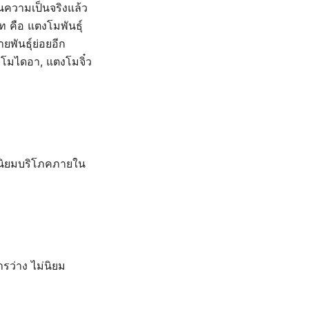
ในความเป็นจริงแล้ว
 คือ แตงโมพันธุ์
พันธุ์ย่อยอีก
งโมไดอา, แตงโมจิ๋ว
ามนิยมบริโภคภายใน
รว่าง ไม่นิยม