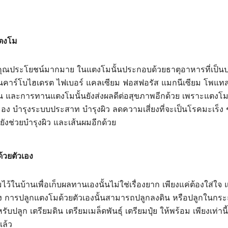
ตงโม
มีคุณประโยชน์มากมาย ในแตงโมนั้นประกอบด้วยธาตุอาหารที่เป็น
่นคาร์โบไฮเดรต ไฟเบอร์ แคลเซียม ฟอสฟอรัส แมกนีเซียม โพแทส
้น และการทานแตงโมนั้นยังส่งผลดีต่อสุขภาพอีกด้วย เพราะแตงโม
อง บำรุงระบบประสาท บำรุงผิว ลดความเสี่ยงที่จะเป็นโรคมะเร็
้ยังช่วยบำรุงผิว และเส้นผมอีกด้วย
้วยตัวเอง
้ในบ้านเพื่อเก็บผลทานเองนั้นไม่ใช่เรื่องยาก เพียงแค่ต้องใส่ใจ 
อง การปลูกแตงโมด้วยตัวเองนั้นสามารถปลูกลงดิน หรือปลูกในกระถา
หรับปลูก เตรียมดิน เตรียมเมล็ดพันธุ์ เตรียมปุ๋ย ให้พร้อม เพียงเท่า
แล้ว