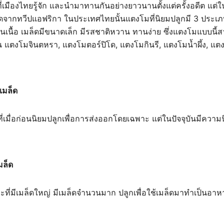
ี่เมืองไทยรู้จัก และนำมาทานกันอย่างยาวนานตั้งแต่ครั้งอดีต แต่
นิดจากทวีปแอฟริกา ในประเทศไทยนั้นแตงโมที่นิยมปลูกมี 3 ประเภท
เนื้อ เมล็ดมีขนาดเล็ก มีรสชาติหวาน ทานง่าย ซึ่งแตงโมแบบนี้สาย
น แตงโมจินตหรา, แตงโมตอร์ปิโด, แตงโมกินรี, แตงโมน้ำผึ้ง, แต
ีเมล็ด
ที่เมื่อก่อนนิยมปลูกเพื่อการส่งออกโดยเฉพาะ แต่ในปัจจุบันมีคว
มล็ด
ะที่มีเมล็ดใหญ่ มีเมล็ดจำนวนมาก ปลูกเพื่อใช้เมล็ดมาทำเป็นอาหา