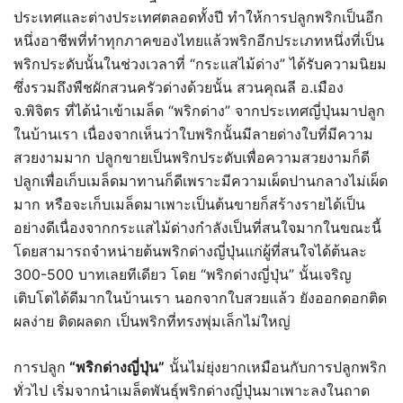
ประเทศและต่างประเทศตลอดทั้งปี ทำให้การปลูกพริกเป็นอีก
หนึ่งอาชีพที่ทำทุกภาคของไทยแล้วพริกอีกประเภทหนึ่งที่เป็น
พริกประดับนั้นในช่วงเวลาที่ “กระแสไม้ด่าง” ได้รับความนิยม
ซึ่งรวมถึงพืชผักสวนครัวด่างด้วยนั้น สวนคุณลี อ.เมือง
จ.พิจิตร ที่ได้นำเข้าเมล็ด “พริกด่าง” จากประเทศญี่ปุ่นมาปลูก
ในบ้านเรา เนื่องจากเห็นว่าใบพริกนั้นมีลายด่างใบที่มีความ
สวยงามมาก ปลูกขายเป็นพริกประดับเพื่อความสวยงามก็ดี
ปลูกเพื่อเก็บเมล็ดมาทานก็ดีเพราะมีความเผ็ดปานกลางไม่เผ็ด
มาก หรือจะเก็บเมล็ดมาเพาะเป็นต้นขายก็สร้างรายได้เป็น
อย่างดีเนื่องจากกระแสไม้ด่างกำลังเป็นที่สนใจมากในขณะนี้
โดยสามารถจำหน่ายต้นพริกด่างญี่ปุ่นแก่ผู้ที่สนใจได้ต้นละ
300-500 บาทเลยทีเดียว โดย “พริกด่างญี่ปุ่น” นั้นเจริญ
เติบโตได้ดีมากในบ้านเรา นอกจากใบสวยแล้ว ยังออกดอกติด
ผลง่าย ติดผลดก เป็นพริกที่ทรงพุ่มเล็กไม่ใหญ่
การปลูก
“พริกด่างญี่ปุ่น”
นั้นไม่ยุ่งยากเหมือนกับการปลูกพริก
ทั่วไป เริ่มจากนำเมล็ดพันธุ์พริกด่างญี่ปุ่นมาเพาะลงในถาด