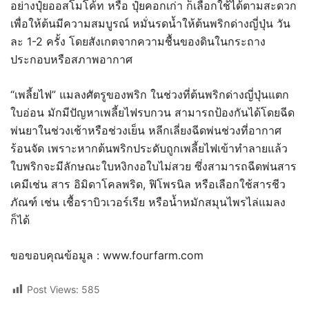
อย่างปุ๋ยออสโมโค้ท หรือ ปุ๋ยคอกเก่า ก็เลือกใช้ได้ตามสะดวก
เพื่อให้ต้นมีความสมบูรณ์ หมั่นรดน้ำให้ต้นพริกด่างญี่ปุ่น วัน
ละ 1-2 ครั้ง โดยสังเกตจากความชื้นของดินในกระถาง
ประกอบหรือสภาพอากาศ
“เพลี้ยไฟ” แมลงศัตรูของพริก ในช่วงที่ต้นพริกด่างญี่ปุ่นแตก
ใบอ่อน มักมีปัญหาเพลี้ยไฟรบกวน สามารถป้องกันได้โดยฉีด
พ่นยาในช่วงเช้าหรือช่วงเย็น หลีกเลี่ยงฉีดพ่นช่วงที่อากาศ
ร้อนจัด เพราะหากต้นพริกประดับถูกเพลี้ยไฟเข้าทำลายแล้ว
ใบพริกจะมีลักษณะใบหงิกงอใบไม่สวย ซึ่งสามารถฉีดพ่นสาร
เคมีเช่น สาร อิมิดาโคลพริด, ฟิโพรนิล หรือเลือกใช้สารชีว
ภัณฑ์ เช่น เชื้อราบิวเวอร์เรีย หรือน้ำหมักสมุนไพรไล่แมลง
ก็ได้
ขอขอบคุณข้อมูล : www.fourfarm.com
Post Views:
585