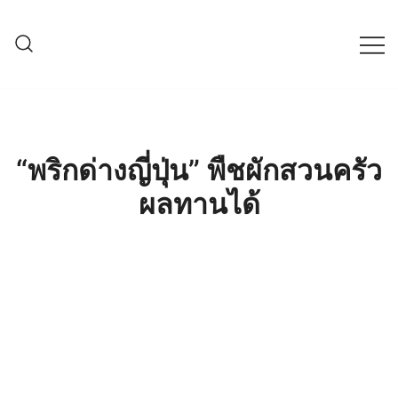
Skip
to
content
ครบเครื่องเรื่องเกษตรออนไลน์ ต้อง…
เกษตรช็อป99
เกษตรช็อป … เราคือตัวจริงเรื่องสินค้า
เกษตรออนไลน์ ที่คัดสรรสินค้าที่ดีที่สุด ที่
พร้อมดูแลพืชอย่างครบวงจร
“พริกด่างญี่ปุ่น” พืชผักสวนครัว
ผลทานได้