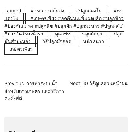
Tagged
#กระถางแก้มลิง
#ปลูกแตงโม
#หา
แตงโม
#เกษตรเพียว #ลดต้นทุนเพิ่มผลผลิต #ปลูกข้าว
#ป้องกันแมลง #ปลูกพืช #ปลูกผัก #ปลูกมะนาว #ปลูกผลไม้
#ป้องกันโรคเชื้อรา
ดูแลพืช
ปลูกผักบุ้ง
ปลูก
มันสำปะหลัง
วิธีปลูกผักสลัด
หน้าหนาว
เกษตรเพียว
แนะแนว
Previous:
การทำระบบน้ำ
Next:
10 วิธีดูแลสวนหน้าฝน
เรื่อง
สำหรับการเกษตร และวิธีการ
ติดตั้งที่ดี