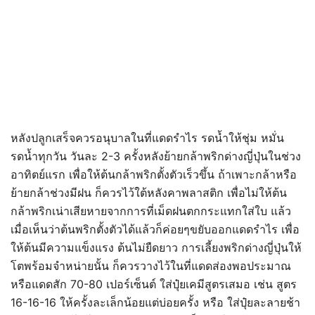
หลังปลูกเสร็จควรอนุบาลในที่แดดรำไร รดน้ำให้ชุ่ม หมั่น
รดน้ำทุกวัน วันละ 2-3 ครั้งหลังย้ายกล้าพริกด่างญี่ปุ่นในช่วง
อาทิตย์แรก เพื่อให้ต้นกล้าพริกตั้งตัวเร็วขึ้น ถ้าเพาะกล้าหรือ
ย้ายกล้าช่วงมีฝน ก็ควรไว้ใต้หลังคาพลาสติก เพื่อไม่ให้ต้น
กล้าพริกเน่าเสียหายจากการที่เม็ดฝนตกกระแทกใส่ใบ แล้ว
เมื่อเห็นว่าต้นพริกตั้งตัวได้แล้วก็ค่อยๆขยับออกแดดรำไร เพื่อ
ให้ต้นมีความแข็งแรง ต้นไม่ยืดยาว การเลี้ยงพริกด่างญี่ปุ่นให้
โตพร้อมจำหน่ายนั้น ก็ควรวางไว้ในที่แดดส่องพอประมาณ
หรือแดดสัก 70-80 เปอร์เซ็นต์ ใส่ปุ๋ยเคมีสูตรเสมอ เช่น สูตร
16-16-16 ให้ครั้งละเล็กน้อยแต่บ่อยครั้ง หรือ ใส่ปุ๋ยละลายช้า