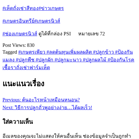
#เห็ดถั่งเช่าสีทอง
#ข่าวเกษตร
#เกษตรอินทรีย์
#เกษตรนิวส์
#ช่องเกษตรนิวส์
ดูได้ที่กล่อง PSI
หมายเลข 72
Post Views:
830
Tagged
#เกษตรเพียว #ลดต้นทุนเพิ่มผลผลิต #ปลูกข้าว #ป้องกัน
แมลง #ปลูกพืช #ปลูกผัก #ปลูกมะนาว #ปลูกผลไม้ #ป้องกันโรค
เชื้อรา
ถั่งเช่า
ฟาร์มเห็ด
แนะแนวเรื่อง
Previous:
ต้นอะไรหน้าเหมือนหนอน?
Next:
วิธีการปลูกถั่วพูอย่างง่าย…ได้ผลเร็ว!
ใส่ความเห็น
อีเมลของคุณจะไม่แสดงให้คนอื่นเห็น
ช่องข้อมูลจำเป็นถูกทำ