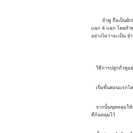
ถั่วพู ถือเป็นผั
แฉก 4 แฉก โดยถั่วพู
อย่างไม่ว่าจะเป็น 
วิธีการปลูกถั่วพูอย
เริ่มขั้นตอนแรกโ
จากนั้นขุดหลุมให
ที่ก้นหลุมไว้