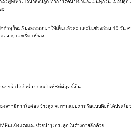
าถั่วพูที่เพาะไว้นำลงปลูก ทำการรดน้ำเช้าและเย็นทุกวัน เมื่อปลูกไ
้อย
กถั่วพูก็จะเริ่มงอกออกมาให้เห็นแล้วค่ะ และในช่วงก่อน 45 วัน 
ะหมดอายุและเริ่มแห้งลง
ู
ายน้ำได้ดี เนื่องจากเป็นพืชที่มีฤทธิ์เย็น
ื่องจากมีกากใยค่อนข้างสูง จะทานแบบสุกหรือแบบดิบก็ได้ประโยชน
ยให้ฟันแข็งแรงและช่วยบำรุงกระดูกในร่างกายอีกด้วย