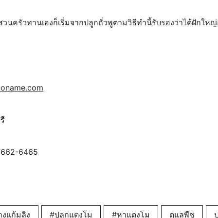
นครัวทานเองก็เริ่มจากปลูกถั่วพูตามวิธีทำนี้รับรองว่าได้ฝักให
tnoname.com
รี
-662-6465
งแก้มลิง
#ปลูกแตงโม
#หาแตงโม
ดูแลพืช
ป