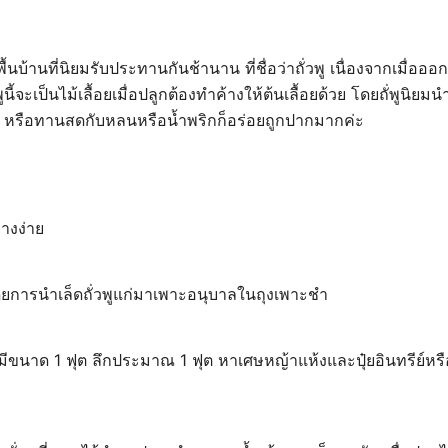
กพื้นบ้านที่นิยมรับประทานกันช้านาน ที่ชื่อว่าถั่วพู เนื่องจากเมื่อ
นี้จะเป็นไม้เลื้อยเมื่อปลูกต้องทำค้างให้ต้นเลื้อยด้วย โดยถั่พูน
ยำ หรือทานสดกับหลนหรือน้ำพริกก็อร่อยถูกปากมากค่ะ
่างง่าย
ดยการนำเล็ดถั่วพูแก่มาเพาะอนุบาลในถุงเพาะชำ
้มีขนาด 1 ฟุต ลึกประมาณ 1 ฟุต หาเศษหญ้าแห้งและปุ๋ยอินทรีย์ห