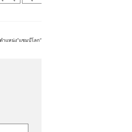
์ตำแหน่ง”แชมป์โลก”