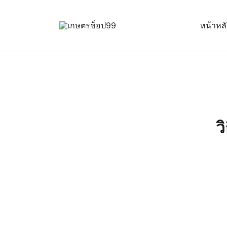
Skip
to
หน้าหล
content
ครบเครื่องเรื่องเกษตรออนไลน์ ต้อง…เกษตรช็อป … 
เกษตรช็อป99
ว