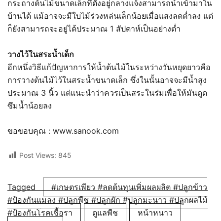
กระถางต้นไม้ขนาดเล็กที่ตั้งอยู่กลางแจ้งสามารถนำเข้ามาใน
บ้านได้ แม้อาจจะมีใบไม้ร่วงหล่นเล็กน้อยเมื่อแสงลดต่ำลง แต่
ก็ยังสามารถจะอยู่ได้ประมาณ 1 สัปดาห์เป็นอย่างต่ำ
วางไว้ในสระน้ำเด็ก
อีกหนึ่งวิธีแก้ปัญหาการให้น้ำต้นไม้ในระหว่างวันหยุดยาวคือ
การวางต้นไม้ไว้ในสระน้ำขนาดเล็ก ซึ่งในนั้นอาจจะมีน้ำสูง
ประมาณ 3 นิ้ว แต่แนะนำว่าควรเป็นสระในร่มเพื่อให้มันดูด
ซึมน้ำน้อยลง
ขอขอบคุณ : www.sanook.com
Post Views:
845
Tagged
#เกษตรเพียว #ลดต้นทุนเพิ่มผลผลิต #ปลูกข้าว
#ป้องกันแมลง #ปลูกพืช #ปลูกผัก #ปลูกมะนาว #ปลูกผลไม้
#ป้องกันโรคเชื้อรา
ดูแลพืช
หน้าหนาว