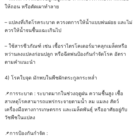
ให้ถอน หรือตัดเผาทำลาย
– แปลงที่เกิดโรคระบาด ควรงดการให้น้ำแบบพ่นฝอย และไม่
ควรให้น้ำจนชื้นแฉะเกินไป
– ใช้สารชีวภัณฑ์ เช่น เชื้อราไตรโคเดอร์มาคลุกเมล็ดหรือ
หว่านลงแปลงก่อนปลูก หรือฉีดพ่นป้องกันกำจัดโรค อัตรา
ตามคำแนะนำ
4) โรคใบจุด มักพบในพืชผักตระกูลกระหล่ำ
📌การระบาด : ระบาดมากในช่วงฤดูฝน ความชื้นสูง เชื้อ
สาเหตุโรคสามารถแพร่กระจายตามน้ำ ลม แมลง สัตว์
เครื่องมือทางการเกษตรกร และเมล็ดพันธุ์ หรืออาศัยอยู่กับ
วัชพืชในแปลง
📌การป้องกันกำจัด :