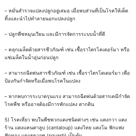
– หมั่นสำรวจแปลงปลูกอยู่เสมอ เมื่อพบส่วนที่เป็นโรคให้เด็ด
ทิ้งและนำไปทำลายนอกแปลงปลูก
– ปลูกพืชหมุนเวียน และมีการจัดการระบบน้ำที่ดี
– คลุกเมล็ดด้วยสารชีวภัณฑ์ เช่น เชื้อราไตรโคเดอร์มา หรือ
แช่เมล็ดในน้ำอุ่นก่อนปลูก
– สามารถฉีดพ่นสารชีวภัณฑ์ เช่น เชื้อราไตรโดเดอร์มา เพื่อ
ป้องกันกำจัดหรือเมื่อพบโรคในแปลง
– หากพบการระบาดรุนแรง สามารถฉีดพ่นด้วยสารเคมีกำจัด
โรคพืช หรืออาจต้องมีการพักแปลง ตากดิน
5) โรคเหี่ยว พบในพืชพวกแตงชนิดต่างๆ เช่น แตงกวา แตง
ร้าน แตงแคนตาลูบ (cantaloup) แตงไทย แตงโม ฟักแฟง
ฟักทอง แตงสควอซ (squash) เป็นต้น