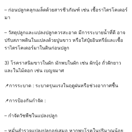
– ก่อนปลูกคลุกเมล็ดด้วยสารชีวภัณฑ์ เช่น เชื้อราไตรโคเดอร์
มา
– วัสดุปลูกและแปลงปลูกควรสะอาด มีการระบายน้ำที่ดี อาจ
ปรับสภาพดินในแปลงด้วยปูนขาว หรือใส่ปุ๋ยอินทรีย์และเชื้อ
ราไตรโคเดอร์มาในดินก่อนปลูก
3) โรคราสนิมขาวในผัก มักพบในผัก เช่น ผักบุ้ง ถั่วฝักยาว
และในไม้ดอก เช่น เบญจมาศ
📌การระบาด : ระบาดรุนแรงในฤดูฝนหรือช่วงอากาศชื้น
📌การป้องกันกำจัด :
– กำจัดวัชพืชในแปลงปลูก
– หมั่นสำรวจแปลงปลูกอยู่เสมอ หากพบโรคในปริมาณน้อย