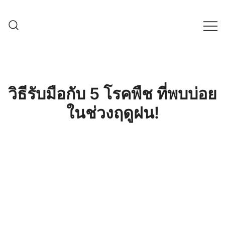
Skip
to
content
ครบเครื่องเรื่องเกษตรออนไลน์ ต้อง…
เกษตรช็อป99
เกษตรช็อป … เราคือตัวจริงเรื่องสินค้า
เกษตรออนไลน์ ที่คัดสรรสินค้าที่ดีที่สุด ที่
พร้อมดูแลพืชอย่างครบวงจร
วิธีรับมือกับ 5 โรคพืช ที่พบบ่อย
ในช่วงฤดูฝน!