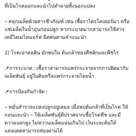
ที่เป็นโรคออกและนำไปทำลายทิ้งนอกแปลง
– คลุกเมล็ดด้วยสารชีวภัณฑ์ เช่น เชื้อราไตรโคเดอร์มา หรือ
แช่เมล็ดในน้ำอุ่นก่อนปลูก หากระบาดมากสามารถใช้สาร
เคมีไดเมโทมอร์ฟ ฉีดพ่นตามคำแนะนำ
2) โรคเน่าคอดิน มักพบใน ต้นกล้าของพืชผักและพืชไร่
📌การระบาด : เชื้อราสามารถแพร่กระจายจากการติดมากับ
เมล็ดพันธุ์ อยู่ในดินหรือแพร่กระจายโดยน้ำ
📌การป้องกันกำจัด :
– หมั่นสำรวจแปลงปลูกอยู่เสมอ เมื่อพบต้นกล้าที่เป็นโรค ให้
ถอนและนำ – ใช้เมล็ดพันธุ์ดีปราศจากเชื้อโรคพืช และมี
ความงอกสูง ไม่หว่านเมล็ดแน่นเกินไป เว้นระยะต้นให้
แสงแดดสามารถส่องผ่านได้