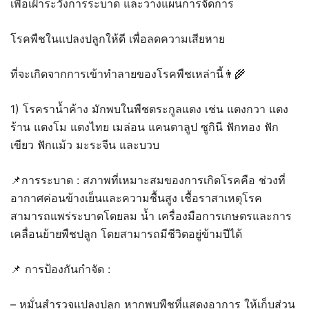
เพื่อเฝ้าระวังการระบาด และวางแผนการจัดการ
โรคพืชในแปลงปลูกให้ดี เพื่อลดความเสียหาย
ที่จะเกิดจากการเข้าทำลายของโรคพืชเหล่านี้👨‍🌾
1) โรคราน้ำค้าง มักพบในพืชตระกูลแตง เช่น แตงกวา แตง
ร้าน แตงโม แตงไทย เมล่อน แคนตาลูป ซูกินี ฟักทอง ฟัก
เขียว ฟักแม้ว มะระจีน และบวบ
📌การระบาด : สภาพที่เหมาะสมของการเกิดโรคคือ ช่วงที่
อากาศค่อนข้างเย็นและความชื้นสูง เชื้อราสาเหตุโรค
สามารถแพร่ระบาดโดยลม น้ำ เครื่องมือการเกษตรและการ
เคลื่อนย้ายพืชปลูก โดยสามารถมีชีวิตอยู่ข้ามปีได้
📌 การป้องกันกำจัด :
– หมั่นสำรวจแปลงปลูก หากพบพืชที่แสดงอาการ ให้เก็บส่วน