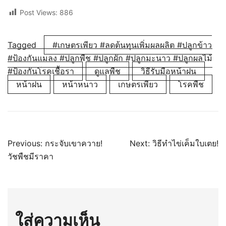
Post Views:
886
Tagged
#เกษตรเพียว #ลดต้นทุนเพิ่มผลผลิต #ปลูกข้าว
#ป้องกันแมลง #ปลูกพืช #ปลูกผัก #ปลูกมะนาว #ปลูกผลไม้
#ป้องกันโรคเชื้อรา
ดูแลพืช
วิธีรับมือหน้าฝน
หน้าฝน
หน้าหนาว
เกษตรเพียว
โรคพืช
แนะแนว
Previous:
กระจับเขาควาย!
Next:
วิธีทำไข่เค็มใบเตย!
วัชพืชมีราคา
เรื่อง
ใส่ความเห็น