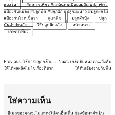
แตงโม
#เกษตรเพียว #ลดต้นทุนเพิ่มผลผลิต #ปลูกข้าว
#ป้องกันแมลง #ปลูกพืช #ปลูกผัก #ปลูกมะนาว #ปลูกผลไม้
#ป้องกันโรคเชื้อรา
ดูแลพืช
ปลูกผักบุ้ง
ปลูก
มันสำปะหลัง
วิธีปลูกผักสลัด
หน้าหนาว
เกษตรเพียว
แนะแนว
Previous:
วิธีการปลูกกล้วย…
Next:
เคล็ดลับหน่อดก…บังคับ
ให้ได้ผลผลิตไม่ใช่เรื่องที่ยาก
ให้ต้นเอียงราบกับพื้น
เรื่อง
ใส่ความเห็น
อีเมลของคุณจะไม่แสดงให้คนอื่นเห็น
ช่องข้อมูลจำเป็น