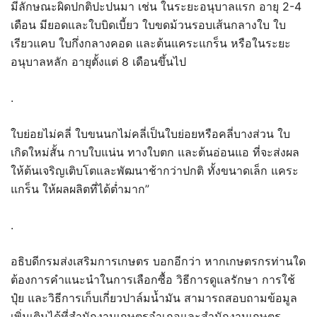
มีลักษณะผิดปกติปะปนมา เช่น ในระยะอนุบาลแรก อายุ 2-4
เดือน มียอดและใบบิดเบี้ยว ใบขดม้วนรอบเส้นกลางใบ ใบ
เรียวแคบ ใบกึ่งกลางคอด และต้นแคระแกร็น หรือในระยะ
อนุบาลหลัก อายุตั้งแต่ 8 เดือนขึ้นไป
.
ใบย่อยไม่คลี่ ใบขนนกไม่คลี่เป็นใบย่อยหรือคลี่บางส่วน ใบ
เกิดใหม่สั้น กาบใบแน่น ทางใบตก และต้นอ่อนแอ ที่จะส่งผล
ให้ต้นเจริญเติบโตและพัฒนาช้ากว่าปกติ ทั้งขนาดเล็ก แคระ
แกร็น ให้ผลผลิตที่ได้ต่ำมาก”
.
อธิบดีกรมส่งเสริมการเกษตร บอกอีกว่า หากเกษตรกรท่านใด
ต้องการคำแนะนำในการเลือกซื้อ วิธีการดูแลรักษา การใช้
ปุ๋ย และวิธีการเก็บเกี่ยวปาล์มน้ำมัน สามารถสอบถามข้อมูล
เพิ่มเติมได้ที่สำนักงานเกษตรอำเภอและสำนักงานเกษตร