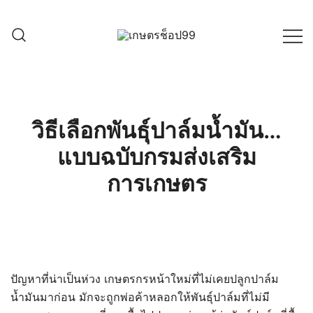
Skip
to
content
ครบเครื่องเรื่องเกษตรออนไลน์ ต้อง…
เกษตรช็อป99
เกษตรช็อป … เราคือตัวจริงเรื่องสินค้า
เกษตรออนไลน์ ที่คัดสรรสินค้าที่ดีที่สุด ที่
พร้อมดูแลพืชอย่างครบวงจร
วิธีเลือกพันธุ์ปาล์มน้ำมัน…
แบบฉบับกรมส่งเสริม
การเกษตร
ปัญหาที่น่าเป็นห่วง เกษตรกรหน้าใหม่ที่ไม่เคยปลูกปาล์ม
น้ำมันมาก่อน มักจะถูกพ่อค้าหลอกให้พันธุ์ปาล์มที่ไม่มี