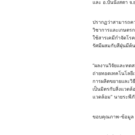
และ อ.บันนังสตา จ.
ปรากฏว่าสามารถควบ
วิชาการและเกษตรกรใ
ใช้สารเคมีกำจัดโรคร
รัศมีผสมกับสีฝุ่นมีต้
“ผลงานวิจัยและทดสอ
ถ่ายทอดเทคโนโลยีเห
การผลิตขยายและวิธีก
เป็นมิตรกับสิ่งแวดล้
แวดล้อม” นายระพีภั
ขอบคุณภาพ-ข้อมูล