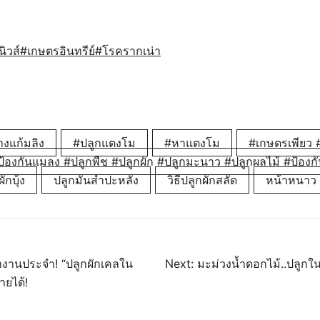
ิวส์
#เกษตรอินทรีย์
#โรครากเน่า
งแก้มลิง
#ปลูกแตงโม
#หาแตงโม
#เกษตรเพียว #
ป้องกันแมลง #ปลูกพืช #ปลูกผัก #ปลูกมะนาว #ปลูกผลไม้ #ป้องกั
ักบุ้ง
ปลูกมันสำปะหลัง
วิธีปลูกผักสลัด
หน้าหนาว
นว
่างานประจำ! “ปลูกผักเคลใน
Next:
มะม่วงน้ำดอกไม้..ปลูกในด
ายได้!