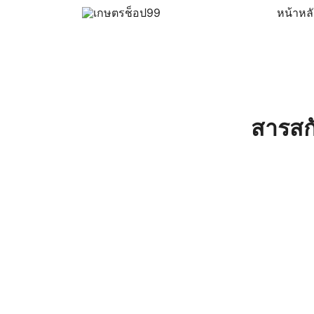
Skip
หน้าหล
to
ครบเครื่องเรื่องเกษตรออนไลน์ ต้อง…เกษตรช็อป … 
เกษตรช็อป99
content
สารสกั