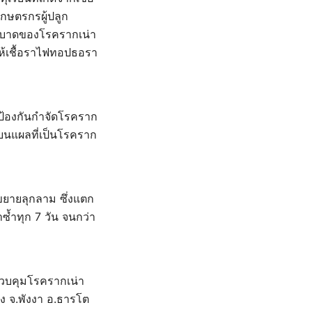
กษตรกรผู้ปลูก
ระบาดของโรครากเน่า
ให้เชื้อราไฟทอปธอรา
รป้องกันกำจัดโรคราก
าบนแผลที่เป็นโรคราก
่ขยายลุกลาม ซึ่งแตก
ซ้ำทุก 7 วัน จนกว่า
ควบคุมโรครากเน่า
ปง จ.พังงา อ.ธารโต