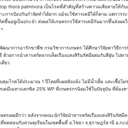
 thora palmivora เป็นโรคที่สำคัญที่สร้างความเสียหายให้กับเ
ราะการป้องกันกำจัดทำได้ยาก แม้จะใช้สารเคมีได้ก็ตาม แต่การ
กิดขึ้นอยู่เป็นประจำ ส่งผลให้เกษตรกรใช้สารเคมีกันมากขึ้นส่งผล
ยา
จัยพัฒนาการอารักขาพืช กรมวิชาการเกษตร ได้ศึกษาวิจัยหาวิธีกา
ิธี ด้วยการนำสารสกัดจากเห็ดเรืองแสงสิรินรัศมีผสมกับสีฝุ่น ไปท
งเดียว
ุมโรคได้ประมาณ 1 ปีโดยที่แผลยังแห้ง ไม่มีน้ำเยิ้ม และเชื้อไม
รเคมีเมทาแลกซิล 25% WP ที่เกษตรกรนิยมใช้ในปัจจุบัน ที่ต้องทา
ษตรเผยอีกว่า หลังจากคณะนักวิจัยนำสารสกัดเรืองแสงสิรินรัศมี
ที่ทดสอบกับสวนทุเรียนในเขตพื้นที่ อ.ไชยา จ.สุราษฎร์ธานี อ.กะ