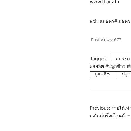
www.thairath
#ข่าวเกษตร
#เกษตรน
Post Views:
677
Tagged
#กระถา
ผลผลิต #ปลูกข้าว #
ดูแลพืช
ปลูกผ
แนะแ
Previous:
รายได้เท
ถุง”แค่ครึ่งเดือนตัดข
เรื่อง