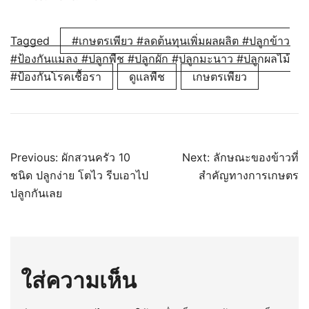
Tagged
#เกษตรเพียว #ลดต้นทุนเพิ่มผลผลิต #ปลูกข้าว
#ป้องกันแมลง #ปลูกพืช #ปลูกผัก #ปลูกมะนาว #ปลูกผลไม้
#ป้องกันโรคเชื้อรา
ดูแลพืช
เกษตรเพียว
แนะแนว
Previous:
ผักสวนครัว 10
Next:
ลักษณะของข้าวที่
ชนิด ปลูกง่าย โตไว รีบเอาไป
สำคัญทางการเกษตร
เรื่อง
ปลูกกันเลย
ใส่ความเห็น