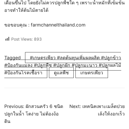
เดือนขึ้นไป โดยยังไม่ควรปลูกพืชใด ๆ เพราะน้ำหมักที่เข้มข้น
อาจทำให้ต้นไม้ตายได้
ขอขอบคุณ : farmchannelthailand.com
Post Views:
893
Tagged
#เกษตรเพียว #ลดต้นทุนเพิ่มผลผลิต #ปลูกข้าว
#ป้องกันแมลง #ปลูกพืช #ปลูกผัก #ปลูกมะนาว #ปลูกผลไม้
#ป้องกันโรคเชื้อรา
ดูแลพืช
เกษตรเพียว
แนะแนว
Previous:
ผักสวนครัว 6 ชนิด
Next:
เทคนิคเพาะเมล็ดปวย
ปลูกในน้ำ โตง่าย ไม่ต้องง้อ
เล้งให้งอกเร็ว
เรื่อง
ดิน