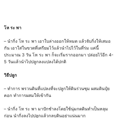
โห ระ พา
– นำกิ่ง โห ระ พา เอาใบล่างออกให้หมด แล้วจับกิ่งให้เสมอ
กัน เอาใส่ในขวดที่เตรียมไว้แล้วนำไปไว้ในที่ร่ม แค่นี้
ประมาณ 3 วัน โห ระ พา ก็จะเริ่มรากออกมา ปล่อยไว้อีก 4-
5 วันแล้วนำไปปลูกลงแปลงได้ปกติ
วิธีปลูก
– ทำการ พรวนดินที่แปลงที่จะปลูกให้ดินร่วนซุม ผสมดินปุ๋ย
คอก ทำการผสมให้เข้ากัน
– นำกิ่ง โห ระ พา มาปักชำลงโดยใช้นุ่มกดดินทำเป็นหลุม
ก่อน นำกิ่งลงไปปลูกแล้วกลบดินอย่าแน่นมาก