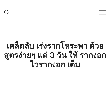
Skip
to
content
ครบเครื่องเรื่องเกษตรออนไลน์ ต้อง…
เกษตรช็อป99
เกษตรช็อป … เราคือตัวจริงเรื่องสินค้า
เกษตรออนไลน์ ที่คัดสรรสินค้าที่ดีที่สุด ที่
พร้อมดูแลพืชอย่างครบวงจร
เคล็ดลับ เร่งรากโหระพา ด้วย
สูตรง่ายๆ แค่ 3 วัน ให้ รากงอก
ไวรากงอก เต็ม