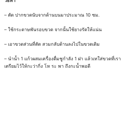
วิธีทำ
– ตัด ปากขวดนับจากด้านบนมาประมาณ 10 ซม.
– ใช้กระดาษพันรอบขวด จากนั้นใช้ยางรัดให้แน่น
– เอาขวดส่วนที่ตัด สวมกลับด้านลงไปในขวดเดิม
– นำน้ำ 1 แก้วผสมเครื่องดื่มชูกำลัง 1 ฝา แล้วเทใส่ขวดที่เรา
เตรียมไว้ให้กะว่ากิ่ง โห ระ พา ถึงกะน้ำพอดี