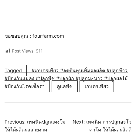
ขอขอบคุณ : fourfarm.com
Post Views:
911
Tagged
#เกษตรเพียว #ลดต้นทุนเพิ่มผลผลิต #ปลูกข้าว
#ป้องกันแมลง #ปลูกพืช #ปลูกผัก #ปลูกมะนาว #ปลูกผลไม้
#ป้องกันโรคเชื้อรา
ดูแลพืช
เกษตรเพียว
แนะแนว
Previous:
เทคนิคปลูกแตงโม
Next:
เทคนิค การปลูกอะโว
ให้ได้ผลิตผลสวยงาม
คาโด ให้ได้ผลผลิตดี