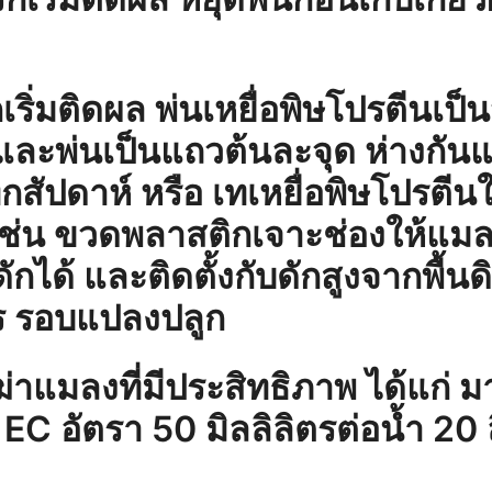
ิกเริ่มติดผล พ่นเหยื่อพิษโปรตีนเป็
ละพ่นเป็นแถวต้นละจุด ห่างกัน
กสัปดาห์ หรือ เทเหยื่อพิษโปรตีนใ
เช่น ขวดพลาสติกเจาะช่องให้แ
ดักได้ และติดตั้งกับดักสูงจากพื้นด
ร รอบแปลงปลูก
ฆ่าแมลงที่มีประสิทธิภาพ ได้แก่ 
C อัตรา 50 มิลลิลิตรต่อน้ำ 20 