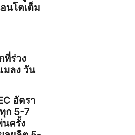
นอนโตเต็ม
ี่ร่วง
แมลง วัน
 EC อัตรา
กทุก 5-7
่นครั้ง
ยวผลผลิต 5-