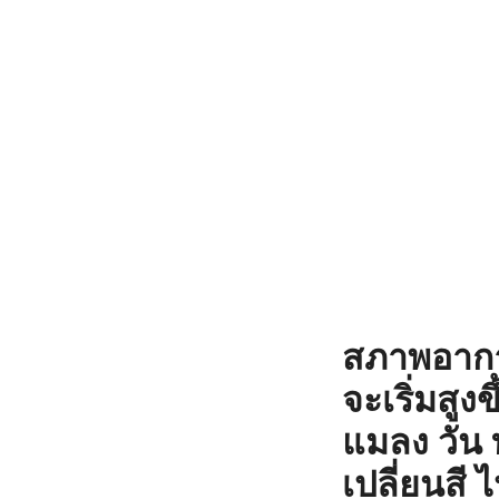
สภาพอากา
จะเริ่มสูงข
แมลง วัน 
เปลี่ยนสี