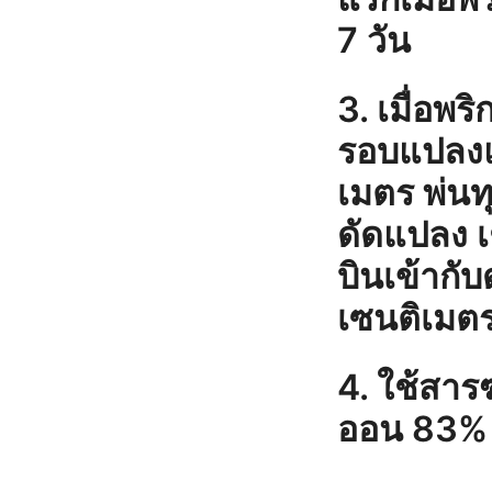
7 วัน
3. เมื่อพร
รอบแปลงแ
เมตร พ่นทุ
ดัดแปลง 
บินเข้ากับ
เซนติเมต
4. ใช้สาร
ออน 83% E