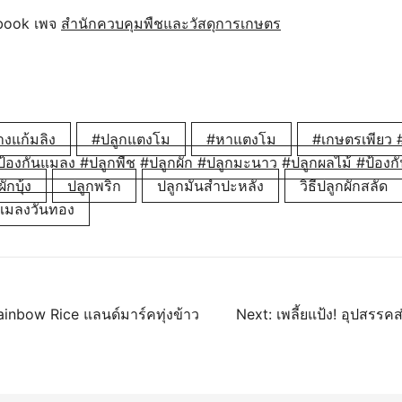
ebook เพจ
สำนักควบคุมพืชและวัสดุการเกษตร
งแก้มลิง
#ปลูกแตงโม
#หาแตงโม
#เกษตรเพียว #
ป้องกันแมลง #ปลูกพืช #ปลูกผัก #ปลูกมะนาว #ปลูกผลไม้ #ป้องกั
ักบุ้ง
ปลูกพริก
ปลูกมันสำปะหลัง
วิธีปลูกผักสลัด
แมลงวันทอง
นว
ainbow Rice แลนด์มาร์คทุ่งข้าว
Next:
เพลี้ยแป้ง! อุปสรร