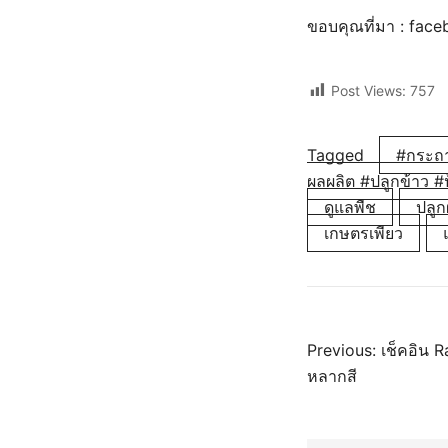
ขอบคุณที่มา : fac
Post Views:
757
Tagged
#กระถา
ผลผลิต #ปลูกข้าว #
ดูแลพืช
ปลูกผ
เกษตรเพียว
แนะแ
Previous:
เช็คอิน R
หลากสี
เรื่อง