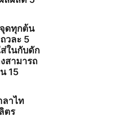
นจุดทุกต้น
แถวละ 5
ส่ในกับดัก
มลงสามารถ
ิน 15
มาลาไท
ลิตร