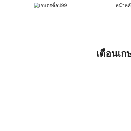
Skip
หน้าหล
to
ครบเครื่องเรื่องเกษตรออนไลน์ ต้อง…เกษตรช็อป … 
เกษตรช็อป99
content
เตือนเก