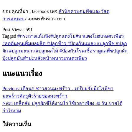
ขอบคุณที่มา : facebook เพจ
สำนักควบคุมพืชและวัสดุ
การเกษตร
/ เกษตรทันข่าว.com
Post Views:
591
Tagged
#กระถางแก้มลิง
#ปลูกแตงโม
#หาแตงโม
#เกษตรเพียว
#ลดต้นทุนเพิ่มผลผลิต #ปลูกข้าว #ป้องกันแมลง #ปลูกพืช #ปลูก
ผัก #ปลูกมะนาว #ปลูกผลไม้ #ป้องกันโรคเชื้อรา
ดูแลพืช
ปลูกผัก
บุ้ง
ปลูกมันสำปะหลัง
หน้าหนาว
เกษตรเพียว
แนะแนวเรื่อง
Previous:
เตือน!! ชาวสวนมะพร้าว…เตรียมรับมือไรสีขา
มะพร้าวศัตรูตัวร้ายของมะพร้าว
Next:
เคล็ดลับ ปลูกผักชีให้งามไว ใช้เวลาเพียง 30 วัน ขายได้
กำไรงาม
ใส่ความเห็น