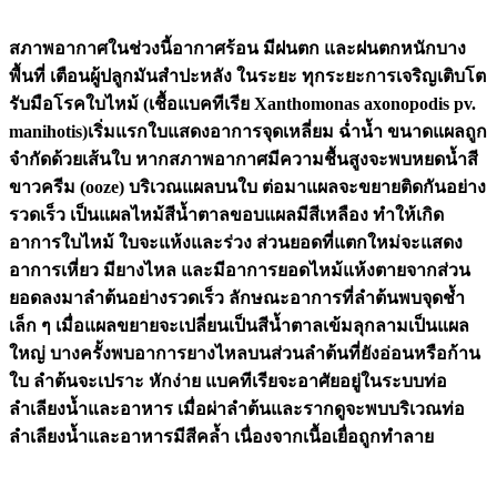
สภาพอากาศในช่วงนี้อากาศร้อน มีฝนตก และฝนตกหนักบาง
พื้นที่ เตือนผู้ปลูกมันสำปะหลัง ในระยะ ทุกระยะการเจริญเติบโต
รับมือโรคใบไหม้ (เชื้อแบคทีเรีย Xanthomonas axonopodis pv.
manihotis)เริ่มแรกใบแสดงอาการจุดเหลี่ยม ฉ่ำน้ำ ขนาดแผลถูก
จำกัดด้วยเส้นใบ หากสภาพอากาศมีความชื้นสูงจะพบหยดน้ำสี
ขาวครีม (ooze) บริเวณแผลบนใบ ต่อมาแผลจะขยายติดกันอย่าง
รวดเร็ว เป็นแผลไหม้สีน้ำตาลขอบแผลมีสีเหลือง ทำให้เกิด
อาการใบไหม้ ใบจะแห้งและร่วง ส่วนยอดที่แตกใหม่จะแสดง
อาการเหี่ยว มียางไหล และมีอาการยอดไหม้แห้งตายจากส่วน
ยอดลงมาลำต้นอย่างรวดเร็ว ลักษณะอาการที่ลำต้นพบจุดชํ้า
เล็ก ๆ เมื่อแผลขยายจะเปลี่ยนเป็นสีนํ้าตาลเข้มลุกลามเป็นแผล
ใหญ่ บางครั้งพบอาการยางไหลบนส่วนลำต้นที่ยังอ่อนหรือก้าน
ใบ ลำต้นจะเปราะ หักง่าย แบคทีเรียจะอาศัยอยู่ในระบบท่อ
ลำเลียงน้ำและอาหาร เมื่อผ่าลำต้นและรากดูจะพบบริเวณท่อ
ลำเลียงน้ำและอาหารมีสีคล้ำ เนื่องจากเนื้อเยื่อถูกทำลาย