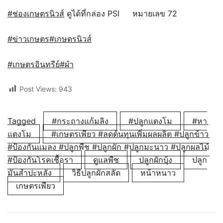
#ช่องเกษตรนิวส์
ดูได้ที่กล่อง PSI
หมายเลข 72
#ข่าวเกษตร
#เกษตรนิวส์
#เกษตรอินทรีย์
#ผำ
Post Views:
943
Tagged
#กระถางแก้มลิง
#ปลูกแตงโม
#หา
แตงโม
#เกษตรเพียว #ลดต้นทุนเพิ่มผลผลิต #ปลูกข้าว
#ป้องกันแมลง #ปลูกพืช #ปลูกผัก #ปลูกมะนาว #ปลูกผลไม้
#ป้องกันโรคเชื้อรา
ดูแลพืช
ปลูกผักบุ้ง
ปลูก
มันสำปะหลัง
วิธีปลูกผักสลัด
หน้าหนาว
เกษตรเพียว