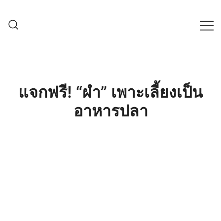
Skip
to
content
ครบเครื่องเรื่องเกษตรออนไลน์ ต้อง…
เกษตรช็อป99
เกษตรช็อป … เราคือตัวจริงเรื่องสินค้า
เกษตรออนไลน์ ที่คัดสรรสินค้าที่ดีที่สุด ที่
พร้อมดูแลพืชอย่างครบวงจร
แจกฟรี! “ผำ” เพาะเลี้ยงเป็น
อาหารปลา