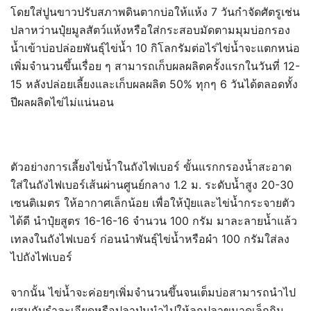
โดยใส่ปูนขาวปรับสภาพดินตากบ่อให้แห้ง 7 วันกำจัดศัตรูเช่น
ปลาหว่านปุ๋ยมูลสัตว์แห้งหรือใส่กระสอบมัดตามมุมบ่อกรอง
น้ำเข้าบ่อปล่อยพันธุ์ไข่น้ำ 10 กิโลกรัมต่อไร่ไข่น้ำจะแตกหน่อ
เพิ่มจำนวนขึ้นเรื่อย ๆ สามารถเก็บผลผลิตครั้งแรกในวันที่ 12-
15 หลังปล่อยเลี้ยงและเก็บผลผลิต 50% ทุกๆ 6 วันได้ตลอดทั้ง
ปีผลผลิตไข่ไม่แน่นอน
ตัวอย่างการเลี้ยงไข่น้ำในถังไฟเบอร์ ขั้นแรกกรองน้ำสะอาด
ใส่ในถังไฟเบอร์เส้นผ่านศูนย์กลาง 1.2 ม. ระดับน้ำสูง 20-30
เซนติเมตร ให้อากาศเล็กน้อย เพื่อให้ปุ๋ยและไข่น้ำกระจายตัว
ได้ดี นำปุ๋ยสูตร 16-16-16 จำนวน 100 กรัม มาละลายน้ำแล้ว
เทลงในถังไฟเบอร์ ก่อนนำพันธุ์ไข่น้ำหรือผำ 100 กรัมใส่ลง
ไปถังไฟเบอร์
จากนั้น ไข่น้ำจะค่อยๆเพิ่มจำนวนขึ้นจนเต็มบ่อสามารถนำไป
ผสมกับรําละเอียดหรือปลาป่นนำไปให้ลูกปลาขนาดเล็กกิน