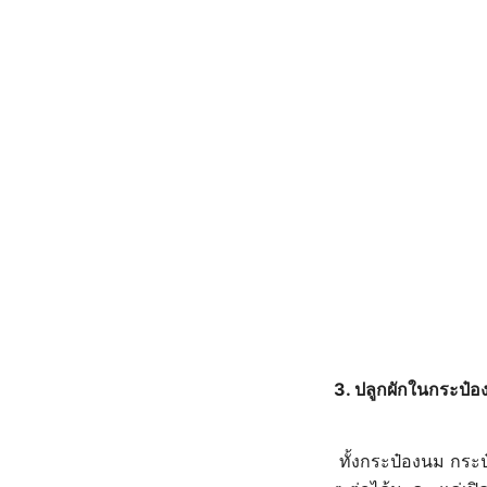
3.
ปลูกผักในกระป๋อ
ทั้งกระป๋องนม กระป