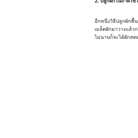
2.
ปลูกผักในถาดไข่ไ
อีกหนึ่งวิธีปลูกผัก
เมล็ดผักมาวางแล้วกด
ไม่นานก็จะได้ผักสด