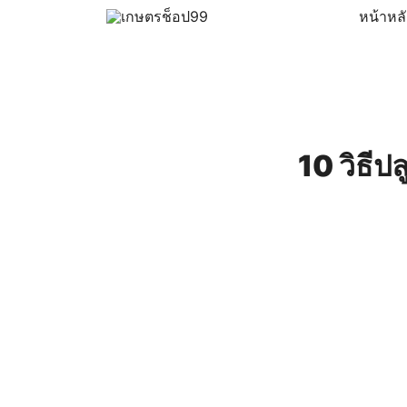
Skip
หน้าหล
to
ครบเครื่องเรื่องเกษตรออนไลน์ ต้อง…เกษตรช็อป … 
เกษตรช็อป99
content
10 วิธีปล