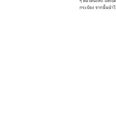
ๆ ต่อได้นะคะ แค่เปิ
กระป๋อง จากนั้นนำไ