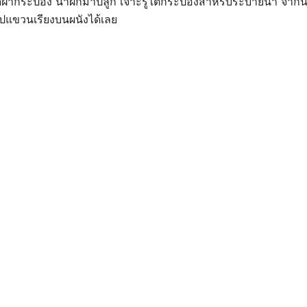
ดฝากระป๋อง นำผักมาปลูก เจาะรูใต้กระป๋องสำหรับระบายน้ำ จากนั้น
ปแขวนเรียงบนผนังได้เลย