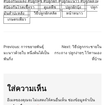
#ป้องกันแมลง #ปลูกพืช #ปลูกผัก #ปลูกมะนาว #ปลูกผลไม้
#ป้องกันโรคเชื้อรา
ดูแลพืช
ปลูกผักบุ้ง
ปลูก
มันสำปะหลัง
วิธีปลูกผักสลัด
หน้าหนาว
เกษตรเพียว
แนะแนว
Previous:
การขยายพันธุ์
Next:
วิธีปลูกกระชายใน
มะนาวด้วยใบ หนึ่งต้นได้เป็น
กระถาง ปลูกง่ายๆ ไว้ทานเอง
เรื่อง
พันกิ่ง
ที่บ้าน
ใส่ความเห็น
อีเมลของคุณจะไม่แสดงให้คนอื่นเห็น
ช่องข้อมูลจำเป็น