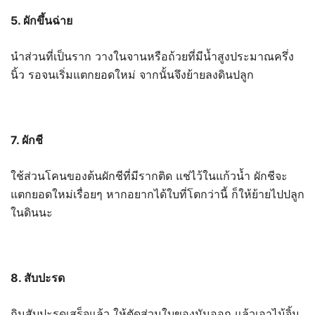
5. ผักขึ้นฉ่าย
นำส่วนที่เป็นราก วางในจานหรือถ้วยที่มีน้ำสูงประมาณครึ่ง
นิ้ว รอจนเริ่มแตกยอดใหม่ จากนั้นจึงย้ายลงดินปลูก
7. ผักชี
ใช้ส่วนโคนของต้นผักชีที่มีรากติด แช่ไว้ในแก้วน้ำ ผักชีจะ
แตกยอดใหม่เรื่อยๆ หากอยากได้ใบที่โตกว่านี้ ก็ให้ย้ายไปปลูก
ในดินนะ
8. สับปะรด
กินสับปะรดเสร็จแล้ว ให้ตัดส่วนใบของมันออก แล้วเอาไม้จิ้ม