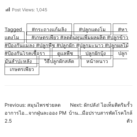
Post Views:
1,045
Tagged
#กระถางแก้มลิง
#ปลูกแตงโม
#หา
แตงโม
#เกษตรเพียว #ลดต้นทุนเพิ่มผลผลิต #ปลูกข้าว
#ป้องกันแมลง #ปลูกพืช #ปลูกผัก #ปลูกมะนาว #ปลูกผลไม้
#ป้องกันโรคเชื้อรา
ดูแลพืช
ปลูกผักบุ้ง
ปลูก
มันสำปะหลัง
วิธีปลูกผักสลัด
หน้าหนาว
เกษตรเพียว
แนะแนว
Previous:
สมุนไพรช่วยลด
Next:
ผักปลัง! ไอเท็มติดริมรั้ว
อาการไอ…จากฝุ่นละออง PM
บ้าน…มือปราบสารพัดโรคใกล้
เรื่อง
2.5
ตัว