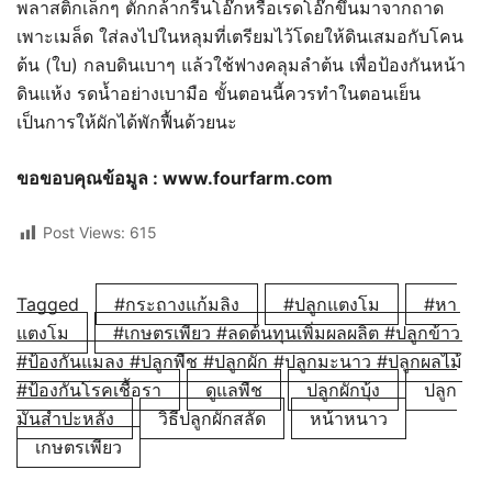
พลาสติกเล็กๆ ตักกล้ากรีนโอ๊กหรือเรดโอ๊กขึ้นมาจากถาด
เพาะเมล็ด ใส่ลงไปในหลุมที่เตรียมไว้โดยให้ดินเสมอกับโคน
ต้น (ใบ) กลบดินเบาๆ แล้วใช้ฟางคลุมลำต้น เพื่อป้องกันหน้า
ดินแห้ง รดน้ำอย่างเบามือ ขั้นตอนนี้ควรทำในตอนเย็น
เป็นการให้ผักได้พักฟื้นด้วยนะ
ขอขอบคุณข้อมูล : www.fourfarm.com
Post Views:
615
Tagged
#กระถางแก้มลิง
#ปลูกแตงโม
#หา
แตงโม
#เกษตรเพียว #ลดต้นทุนเพิ่มผลผลิต #ปลูกข้าว
#ป้องกันแมลง #ปลูกพืช #ปลูกผัก #ปลูกมะนาว #ปลูกผลไม้
#ป้องกันโรคเชื้อรา
ดูแลพืช
ปลูกผักบุ้ง
ปลูก
มันสำปะหลัง
วิธีปลูกผักสลัด
หน้าหนาว
เกษตรเพียว