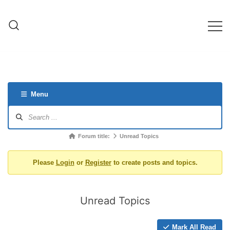
Skip
to
content
ครบเครื่องเรื่องเกษตรออนไลน์ ต้อง…
เกษตรช็อป99
เกษตรช็อป … เราคือตัวจริงเรื่องสินค้า
เกษตรออนไลน์ ที่คัดสรรสินค้าที่ดีที่สุด ที่
พร้อมดูแลพืชอย่างครบวงจร
Menu
Forum
Navigation
Forum
Forum title:
Unread Topics
breadcrumbs
Please
Login
or
Register
to create posts and topics.
-
You
are
Unread Topics
here:
Mark All Read